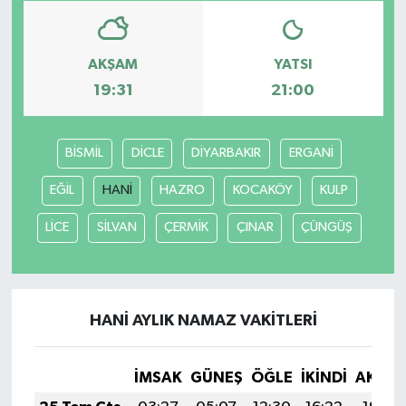
AKŞAM
YATSI
19:31
21:00
BİSMİL
DİCLE
DİYARBAKIR
ERGANİ
EĞİL
HANİ
HAZRO
KOCAKÖY
KULP
LİCE
SİLVAN
ÇERMİK
ÇINAR
ÇÜNGÜŞ
HANİ AYLIK NAMAZ VAKITLERI
İMSAK
GÜNEŞ
ÖĞLE
İKINDI
AKŞA