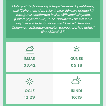
Onlar (kâfirler) orada şöyle feryad ederler: Ey Rabbimiz,
Siyaset
bizi (Cehennem'den) çıkar, (tekrar dünyaya gönder ki)
yaptığımız amellerden başka; sâlih amel işleyelim.
(Onlara şöyle denilir:) "Size, düşünecek bir kimsenin
Spor
düşüneceği kadar ömür vermedik mi ki? Hem size
Cehennem azâbından korkutan (peygamber) de geldi."
(Fâtır Sûresi, 37)
Vefat Edenler
Video Galeri
Yaşam
İMSAK
GÜNEŞ
03:42
05:18
ÖĞLE
İKINDI
12:29
16:19