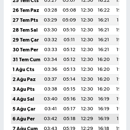
25 Tem Cts
03:27
05:07
12:30
16:22
19:43
26 Tem Paz
03:28
05:08
12:30
16:22
19:42
27 Tem Pts
03:29
05:09
12:30
16:21
19:41
28 Tem Sal
03:30
05:10
12:30
16:21
19:40
29 Tem Çar
03:32
05:11
12:30
16:21
19:39
30 Tem Per
03:33
05:12
12:30
16:21
19:38
31 Tem Cum
03:34
05:12
12:30
16:20
19:37
1 Ağu Cts
03:36
05:13
12:30
16:20
19:36
2 Ağu Paz
03:37
05:14
12:30
16:20
19:35
3 Ağu Pts
03:38
05:15
12:30
16:20
19:34
4 Ağu Sal
03:40
05:16
12:30
16:19
19:33
5 Ağu Çar
03:41
05:17
12:30
16:19
19:32
6 Ağu Per
03:42
05:18
12:29
16:19
19:31
7 Ağu Cum
03:43
05:19
12:29
16:18
19:30