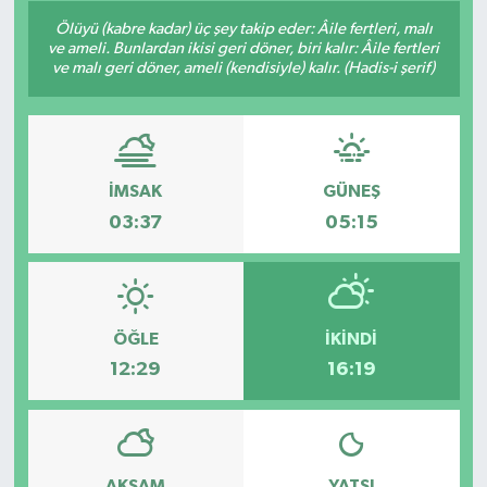
Ölüyü (kabre kadar) üç şey takip eder: Âile fertleri, malı
Siyaset
ve ameli. Bunlardan ikisi geri döner, biri kalır: Âile fertleri
ve malı geri döner, ameli (kendisiyle) kalır. (Hadis-i şerif)
Spor
Vefat Edenler
İMSAK
GÜNEŞ
Video Galeri
03:37
05:15
Yaşam
ÖĞLE
İKINDI
12:29
16:19
AKŞAM
YATSI