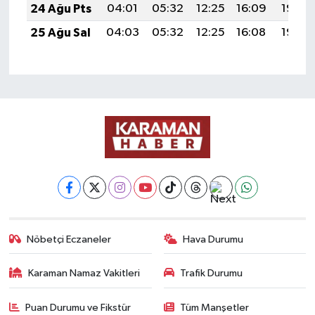
24 Ağu Pts
04:01
05:32
12:25
16:09
19:09
25 Ağu Sal
04:03
05:32
12:25
16:08
19:08
Nöbetçi Eczaneler
Hava Durumu
Karaman Namaz Vakitleri
Trafik Durumu
Puan Durumu ve Fikstür
Tüm Manşetler