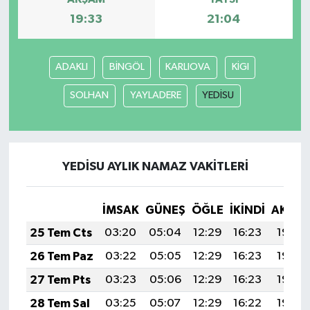
19:33
21:04
ADAKLI
BİNGÖL
KARLIOVA
KİGI
SOLHAN
YAYLADERE
YEDİSU
YEDİSU AYLIK NAMAZ VAKITLERI
İMSAK
GÜNEŞ
ÖĞLE
İKINDI
AKŞA
25 Tem Cts
03:20
05:04
12:29
16:23
19:45
26 Tem Paz
03:22
05:05
12:29
16:23
19:44
27 Tem Pts
03:23
05:06
12:29
16:23
19:43
28 Tem Sal
03:25
05:07
12:29
16:22
19:42