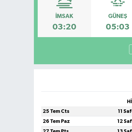
Siyaset
İMSAK
GÜNEŞ
03:20
05:03
Spor
Vefat Edenler
Video Galeri
Yaşam
H
25 Tem Cts
11 Sa
26 Tem Paz
12 Sa
27 Tem Pts
13 Sa