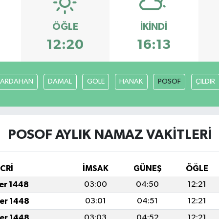
ÖĞLE
İKINDI
12:20
16:13
ARDAHAN
DAMAL
GÖLE
HANAK
POSOF
ÇILDIR
POSOF AYLIK NAMAZ VAKITLERI
İCRİ
İMSAK
GÜNEŞ
ÖĞLE
fer 1448
03:00
04:50
12:21
fer 1448
03:01
04:51
12:21
fer 1448
03:03
04:52
12:21