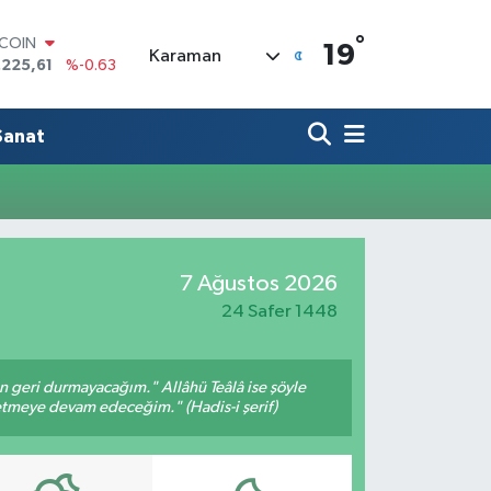
°
TCOIN
19
Karaman
.225,61
%-0.63
LAR
,6704
%0
RO
Sanat
,0406
%-0.08
ERLİN
,2143
%0
AM ALTIN
10.40
%0.45
ST100
7 Ağustos 2026
.799
%70
24 Safer 1448
an geri durmayacağım." Allâhü Teâlâ ise şöyle
fetmeye devam edeceğim." (Hadis-i şerif)