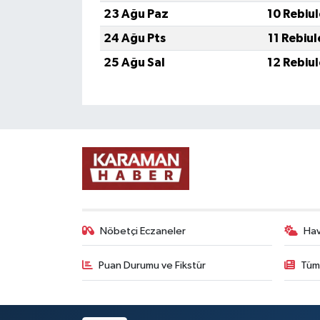
23 Ağu Paz
10 Rebiu
24 Ağu Pts
11 Rebiu
25 Ağu Sal
12 Rebiu
Nöbetçi Eczaneler
Ha
Puan Durumu ve Fikstür
Tüm