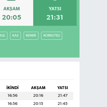
AKŞAM
YATSI
20:05
21:31
MUŞ
KAŞ
KEMER
KORKUTELİ
İKINDI
AKŞAM
YATSI
16:56
20:16
21:47
16:56
20:15
21:45