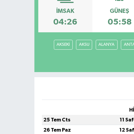
Siyaset
İMSAK
GÜNEŞ
04:26
05:58
Spor
Vefat Edenler
AKSEKİ
AKSU
ALANYA
ANT
Video Galeri
Yaşam
H
25 Tem Cts
11 Sa
26 Tem Paz
12 Sa