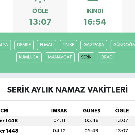
ÖĞLE
İKINDI
13:07
16:54
ALYA
DEMRE
ELMALI
FİNİKE
GAZİPAŞA
GÜNDOĞ
KUMLUCA
MANAVGAT
SERİK
İBRADI
SERİK AYLIK NAMAZ VAKITLERI
İCRİ
İMSAK
GÜNEŞ
ÖĞLE
fer 1448
04:11
05:48
13:07
fer 1448
04:12
05:49
13:07