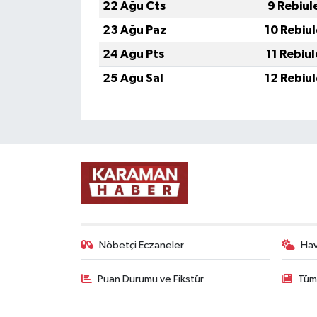
22 Ağu Cts
9 Rebiul
23 Ağu Paz
10 Rebiu
24 Ağu Pts
11 Rebiu
25 Ağu Sal
12 Rebiu
Nöbetçi Eczaneler
Ha
Puan Durumu ve Fikstür
Tüm