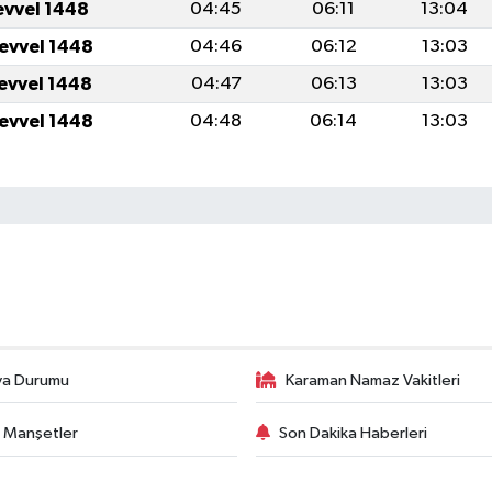
evvel 1448
04:45
06:11
13:04
levvel 1448
04:46
06:12
13:03
levvel 1448
04:47
06:13
13:03
levvel 1448
04:48
06:14
13:03
va Durumu
Karaman Namaz Vakitleri
 Manşetler
Son Dakika Haberleri