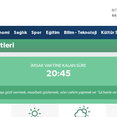
BI
64
DO
47
EU
nomi
Sağlık
Spor
Eğitim
Bilim - Teknoloji
Kültür 
55
ST
tleri
64
GR
65
Bİ
İMSAK VAKTINE KALAN SÜRE
13
20:45
ı gizli vermek, musibeti gizlemek, sıla-i rahim yapmak ve "Lâ havle ve lâ