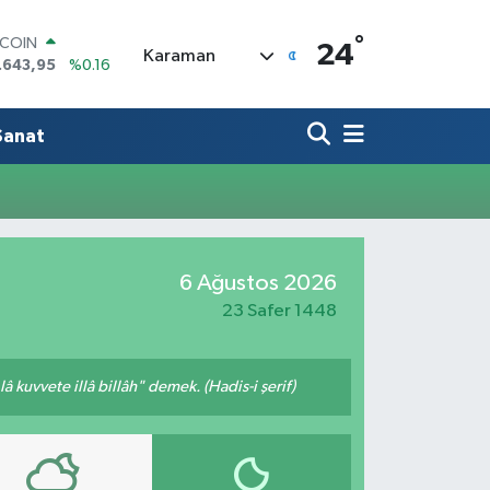
°
TCOIN
24
Karaman
.643,95
%0.16
LAR
,6006
%0.06
RO
Sanat
,0250
%0.02
ERLİN
,2398
%0.2
AM ALTIN
00.87
%0.12
ST100
6 Ağustos 2026
.799
%70
23 Safer 1448
 kuvvete illâ billâh" demek. (Hadis-i şerif)