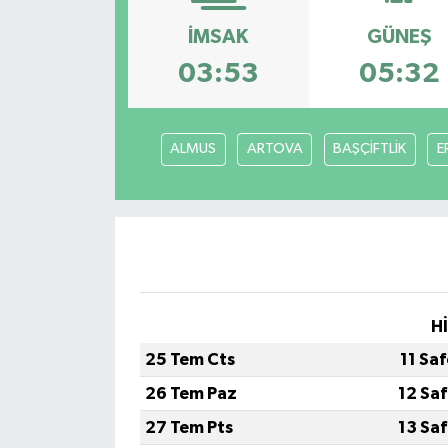
Siyaset
İMSAK
GÜNEŞ
03:53
05:32
Spor
Vefat Edenler
ALMUS
ARTOVA
BAŞÇİFTLİK
E
Video Galeri
Yaşam
H
25 Tem Cts
11 Sa
26 Tem Paz
12 Sa
27 Tem Pts
13 Sa