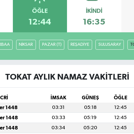
ÖĞLE
İKINDI
12:44
16:35
RBAA
NİKSAR
PAZAR (T)
REŞADİYE
SULUSARAY
T
TOKAT AYLIK NAMAZ VAKITLERI
İCRİ
İMSAK
GÜNEŞ
ÖĞLE
fer 1448
03:31
05:18
12:45
fer 1448
03:33
05:19
12:45
fer 1448
03:34
05:20
12:45