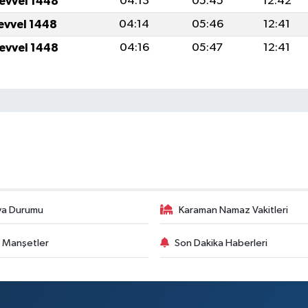
levvel 1448
04:13
05:45
12:42
levvel 1448
04:14
05:46
12:41
levvel 1448
04:16
05:47
12:41
va Durumu
Karaman Namaz Vakitleri
 Manşetler
Son Dakika Haberleri