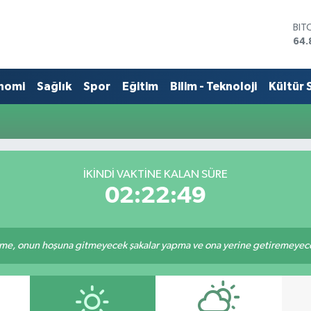
BIT
64.
DO
47,
EU
nomi
Sağlık
Spor
Eğitim
Bilim - Teknoloji
Kültür 
55,
STE
64,
GRA
666
BİS
İKINDI VAKTINE KALAN SÜRE
13.
02:22:49
e, onun hoşuna gitmeyecek şakalar yapma ve ona yerine getiremeyeceği