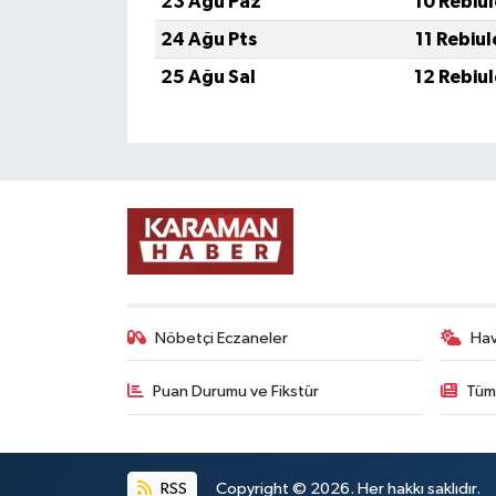
23 Ağu Paz
10 Rebiu
24 Ağu Pts
11 Rebiu
25 Ağu Sal
12 Rebiu
Nöbetçi Eczaneler
Ha
Puan Durumu ve Fikstür
Tüm
RSS
Copyright © 2026. Her hakkı saklıdır.