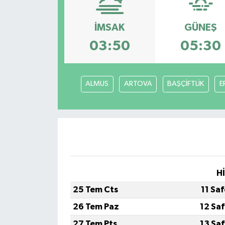
Siyaset
İMSAK
GÜNEŞ
03:50
05:30
Spor
Vefat Edenler
ALMUS
ARTOVA
BAŞÇİFTLİK
E
Video Galeri
Yaşam
H
25 Tem Cts
11 Sa
26 Tem Paz
12 Sa
27 Tem Pts
13 Sa