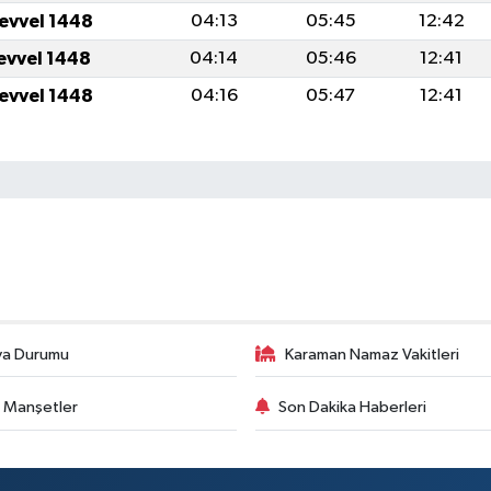
levvel 1448
04:13
05:45
12:42
levvel 1448
04:14
05:46
12:41
levvel 1448
04:16
05:47
12:41
va Durumu
Karaman Namaz Vakitleri
 Manşetler
Son Dakika Haberleri