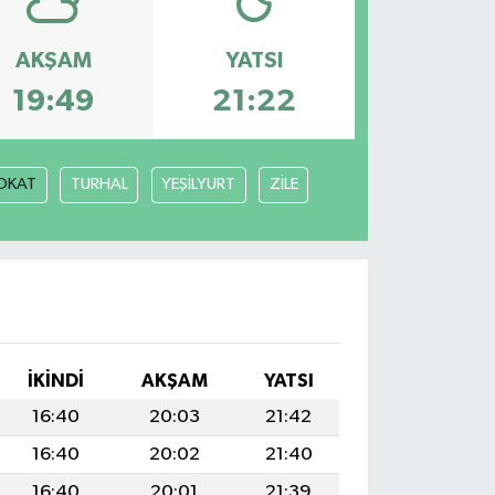
AKŞAM
YATSI
19:49
21:22
OKAT
TURHAL
YEŞİLYURT
ZİLE
İKINDI
AKŞAM
YATSI
16:40
20:03
21:42
16:40
20:02
21:40
16:40
20:01
21:39