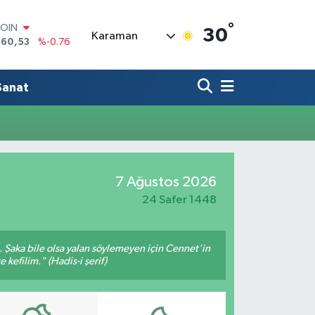
°
COIN
30
Karaman
360,53
%-0.76
LAR
7069
%0.17
RO
Sanat
0265
%0.01
RLİN
1897
%0.02
M ALTIN
4.81
%1.44
T100
7 Ağustos 2026
887
%64
24 Safer 1448
m. Şaka bile olsa yalan söylemeyen için Cennet'in
 kefilim." (Hadis-i şerif)