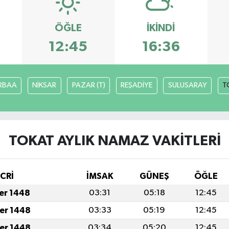
ÖĞLE
İKINDI
12:45
16:36
RBAA
NİKSAR
PAZAR (T)
REŞADİYE
SULUSARAY
T
TOKAT AYLIK NAMAZ VAKITLERI
İCRİ
İMSAK
GÜNEŞ
ÖĞLE
fer 1448
03:31
05:18
12:45
fer 1448
03:33
05:19
12:45
fer 1448
03:34
05:20
12:45