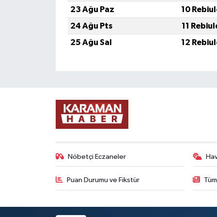
23 Ağu Paz
10 Rebiu
24 Ağu Pts
11 Rebiu
25 Ağu Sal
12 Rebiu
Nöbetçi Eczaneler
Ha
Puan Durumu ve Fikstür
Tüm