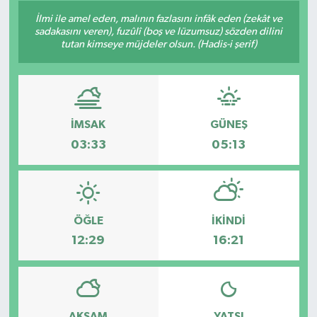
İlmi ile amel eden, malının fazlasını infâk eden (zekât ve
Siyaset
sadakasını veren), fuzûlî (boş ve lüzumsuz) sözden dilini
tutan kimseye müjdeler olsun. (Hadis-i şerif)
Spor
Vefat Edenler
İMSAK
GÜNEŞ
Video Galeri
03:33
05:13
Yaşam
ÖĞLE
İKINDI
12:29
16:21
AKŞAM
YATSI