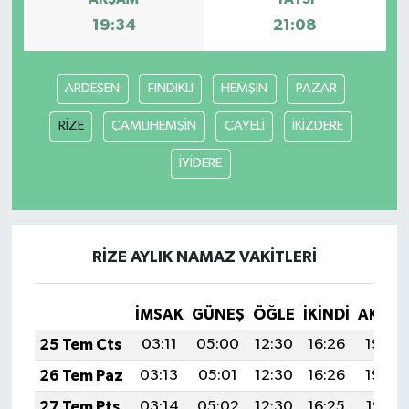
19:34
21:08
ARDEŞEN
FINDIKLI
HEMŞİN
PAZAR
RİZE
ÇAMLIHEMŞİN
ÇAYELİ
İKİZDERE
İYİDERE
RİZE AYLIK NAMAZ VAKITLERI
İMSAK
GÜNEŞ
ÖĞLE
İKINDI
AKŞA
25 Tem Cts
03:11
05:00
12:30
16:26
19:49
26 Tem Paz
03:13
05:01
12:30
16:26
19:48
27 Tem Pts
03:14
05:02
12:30
16:25
19:47