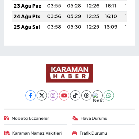
23 Ağu Paz
03:55
05:28
12:26
16:11
19:13
24 Ağu Pts
03:56
05:29
12:25
16:10
19:12
25 Ağu Sal
03:58
05:30
12:25
16:09
19:10
Nöbetçi Eczaneler
Hava Durumu
Karaman Namaz Vakitleri
Trafik Durumu