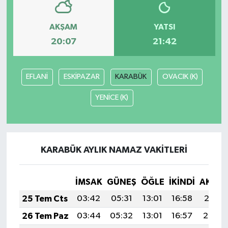
AKŞAM
YATSI
20:07
21:42
EFLANİ
ESKİPAZAR
KARABÜK
OVACIK (K)
YENİCE (K)
KARABÜK AYLIK NAMAZ VAKITLERI
İMSAK
GÜNEŞ
ÖĞLE
İKINDI
AKŞA
25 Tem Cts
03:42
05:31
13:01
16:58
20:21
26 Tem Paz
03:44
05:32
13:01
16:57
20:20