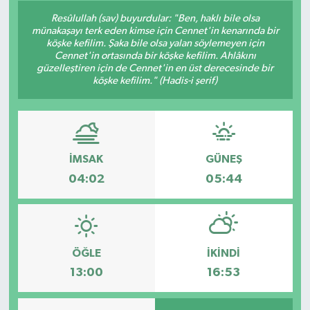
Resûlullah (sav) buyurdular: "Ben, haklı bile olsa
Siyaset
münakaşayı terk eden kimse için Cennet'in kenarında bir
köşke kefilim. Şaka bile olsa yalan söylemeyen için
Cennet'in ortasında bir köşke kefilim. Ahlâkını
Spor
güzelleştiren için de Cennet'in en üst derecesinde bir
köşke kefilim." (Hadis-i şerif)
Vefat Edenler
Video Galeri
İMSAK
GÜNEŞ
Yaşam
04:02
05:44
ÖĞLE
İKINDI
13:00
16:53