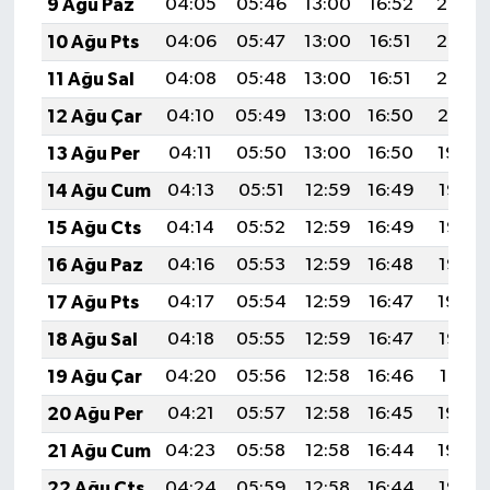
9 Ağu Paz
04:05
05:46
13:00
16:52
20:05
10 Ağu Pts
04:06
05:47
13:00
16:51
20:03
11 Ağu Sal
04:08
05:48
13:00
16:51
20:02
12 Ağu Çar
04:10
05:49
13:00
16:50
20:01
13 Ağu Per
04:11
05:50
13:00
16:50
19:59
14 Ağu Cum
04:13
05:51
12:59
16:49
19:58
15 Ağu Cts
04:14
05:52
12:59
16:49
19:57
16 Ağu Paz
04:16
05:53
12:59
16:48
19:55
17 Ağu Pts
04:17
05:54
12:59
16:47
19:54
18 Ağu Sal
04:18
05:55
12:59
16:47
19:52
19 Ağu Çar
04:20
05:56
12:58
16:46
19:51
20 Ağu Per
04:21
05:57
12:58
16:45
19:50
21 Ağu Cum
04:23
05:58
12:58
16:44
19:48
22 Ağu Cts
04:24
05:59
12:58
16:44
19:47