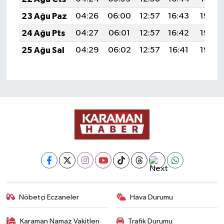
23 Ağu Paz
04:26
06:00
12:57
16:43
19:45
24 Ağu Pts
04:27
06:01
12:57
16:42
19:43
25 Ağu Sal
04:29
06:02
12:57
16:41
19:42
Nöbetçi Eczaneler
Hava Durumu
Karaman Namaz Vakitleri
Trafik Durumu