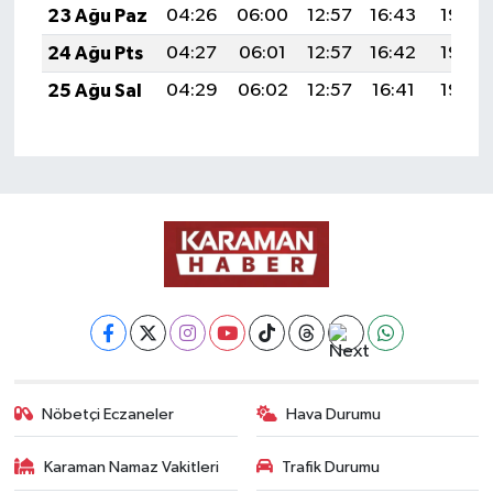
23 Ağu Paz
04:26
06:00
12:57
16:43
19:45
24 Ağu Pts
04:27
06:01
12:57
16:42
19:43
25 Ağu Sal
04:29
06:02
12:57
16:41
19:42
Nöbetçi Eczaneler
Hava Durumu
Karaman Namaz Vakitleri
Trafik Durumu