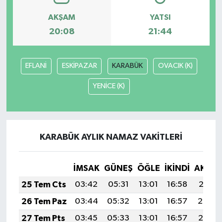
AKŞAM
YATSI
20:08
21:44
EFLANİ
ESKİPAZAR
KARABÜK
OVACIK (K)
YENİCE (K)
KARABÜK AYLIK NAMAZ VAKITLERI
İMSAK
GÜNEŞ
ÖĞLE
İKINDI
AKŞA
25 Tem Cts
03:42
05:31
13:01
16:58
20:21
26 Tem Paz
03:44
05:32
13:01
16:57
20:20
27 Tem Pts
03:45
05:33
13:01
16:57
20:19