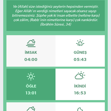
Ve (Allah) size istediğiniz şeylerin hepsinden vermiştir.
Siyaset
Eğer Allâh'ın verdiği nimetleri sayacak olsanız sayıp
bitiremezsiniz. Şüphe yok ki insan elbette (nefsine karşı)
çok zâlim, (Rabb'inin nimetlerine karşı) çok nankördür.
Spor
(İbrâhîm Sûresi, 34)
Vefat Edenler
Video Galeri
İMSAK
GÜNEŞ
Yaşam
04:00
05:43
ÖĞLE
İKINDI
13:01
16:53