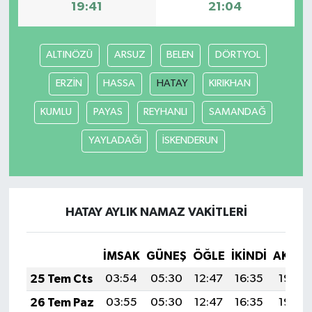
19:41
21:04
ALTINÖZÜ
ARSUZ
BELEN
DÖRTYOL
ERZİN
HASSA
HATAY
KIRIKHAN
KUMLU
PAYAS
REYHANLI
SAMANDAĞ
YAYLADAĞI
İSKENDERUN
HATAY AYLIK NAMAZ VAKITLERI
İMSAK
GÜNEŞ
ÖĞLE
İKINDI
AKŞA
25 Tem Cts
03:54
05:30
12:47
16:35
19:54
26 Tem Paz
03:55
05:30
12:47
16:35
19:54