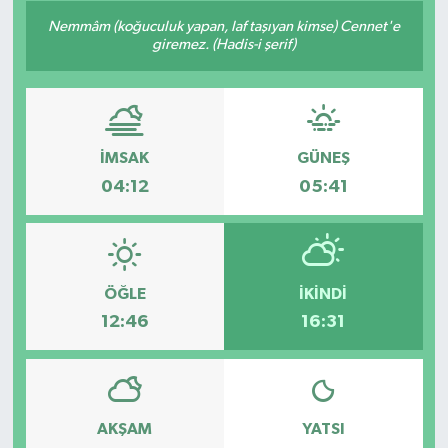
Nemmâm (koğuculuk yapan, laf taşıyan kimse) Cennet'e
Siyaset
giremez. (Hadis-i şerif)
Spor
Vefat Edenler
İMSAK
GÜNEŞ
04:12
05:41
Video Galeri
Yaşam
ÖĞLE
İKINDI
12:46
16:31
AKŞAM
YATSI