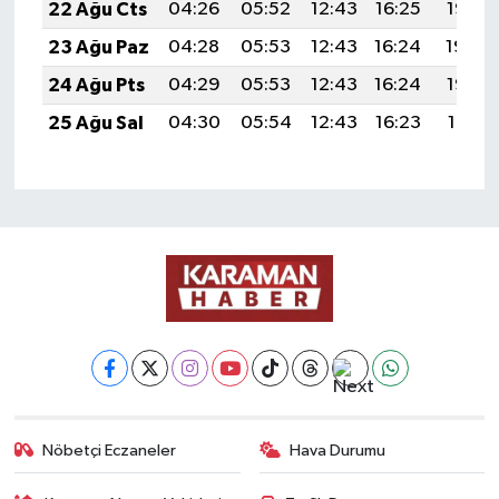
22 Ağu Cts
04:26
05:52
12:43
16:25
19:25
23 Ağu Paz
04:28
05:53
12:43
16:24
19:24
24 Ağu Pts
04:29
05:53
12:43
16:24
19:22
25 Ağu Sal
04:30
05:54
12:43
16:23
19:21
Nöbetçi Eczaneler
Hava Durumu