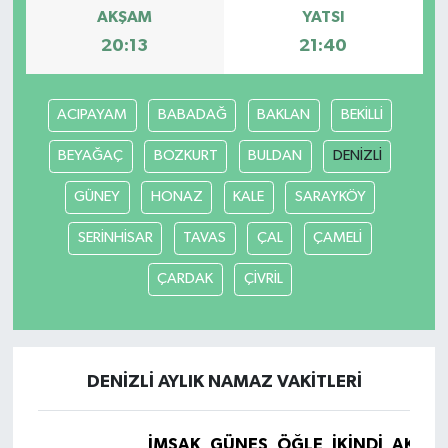
AKŞAM
YATSI
20:13
21:40
ACIPAYAM
BABADAĞ
BAKLAN
BEKİLLİ
BEYAĞAÇ
BOZKURT
BULDAN
DENİZLİ
GÜNEY
HONAZ
KALE
SARAYKÖY
SERİNHİSAR
TAVAS
ÇAL
ÇAMELİ
ÇARDAK
ÇİVRİL
DENİZLİ AYLIK NAMAZ VAKITLERI
İMSAK
GÜNEŞ
ÖĞLE
İKINDI
AKŞA