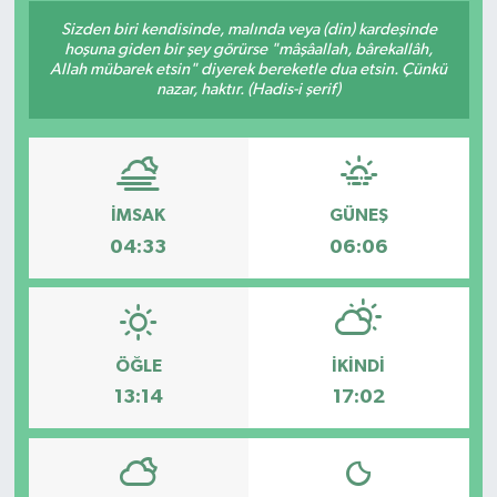
Sizden biri kendisinde, malında veya (din) kardeşinde
Siyaset
hoşuna giden bir şey görürse "mâşâallah, bârekallâh,
Allah mübarek etsin" diyerek bereketle dua etsin. Çünkü
nazar, haktır. (Hadis-i şerif)
Spor
Vefat Edenler
Video Galeri
İMSAK
GÜNEŞ
04:33
06:06
Yaşam
ÖĞLE
İKINDI
13:14
17:02