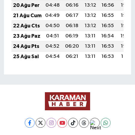
20 Ağu Per
04:48
06:16
13:12
16:56
19:58
21 Ağu Cum
04:49
06:17
13:12
16:55
19:57
22 Ağu Cts
04:50
06:18
13:12
16:55
19:56
23 Ağu Paz
04:51
06:19
13:11
16:54
19:54
24 Ağu Pts
04:52
06:20
13:11
16:53
19:53
25 Ağu Sal
04:54
06:21
13:11
16:53
19:51