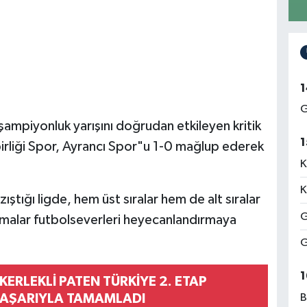
1
G
mpiyonluk yarışını doğrudan etkileyen kritik
1
irliği Spor, Ayrancı Spor"u 1-0 mağlup ederek
K
K
ştığı ligde, hem üst sıralar hem de alt sıralar
G
şmalar futbolseverleri heyecanlandırmaya
G
1
ERLEKLİ PATEN TÜRKİYE 2. ETAP
B
 BAŞARIYLA TAMAMLADI