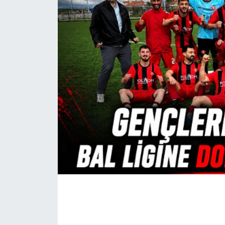
Siyaset
Spor
Vefat Edenler
Video Galeri
Yaşam