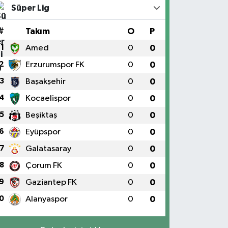
Süper Lig
#
Takım
O
P
1
Amed
0
0
2
Erzurumspor FK
0
0
3
Başakşehir
0
0
4
Kocaelispor
0
0
5
Beşiktaş
0
0
6
Eyüpspor
0
0
7
Galatasaray
0
0
8
Çorum FK
0
0
9
Gaziantep FK
0
0
0
Alanyaspor
0
0