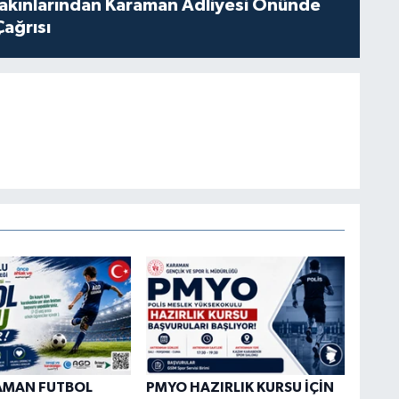
akınlarından Karaman Adliyesi Önünde
Çağrısı
AMAN FUTBOL
PMYO HAZIRLIK KURSU İÇİN