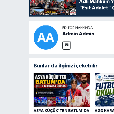
Adli Mahkûm Y
“Eşit Adalet” 
EDITÖR HAKKINDA
Admin Admin
Bunlar da ilginizi çekebilir
ASYA KÜÇÜK’TEN BATUM’DA
AGD KAR