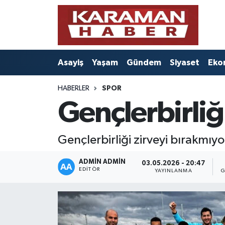
Asayiş
Nöbetçi Eczaneler
Asayiş
Yaşam
Gündem
Siyaset
Eko
Bilim - Teknoloji
Hava Durumu
HABERLER
SPOR
Eğitim
Karaman Namaz Vakitleri
Gençlerbirliğ
Ekonomi
Trafik Durumu
Gençlerbirliği zirveyi bırakmıyo
Foto Galeri
Süper Lig Puan Durumu ve Fikstür
ADMIN ADMIN
03.05.2026 - 20:47
Gündem
Tüm Manşetler
EDITÖR
YAYINLANMA
G
Kültür Sanat
Son Dakika Haberleri
Sağlık
Haber Arşivi