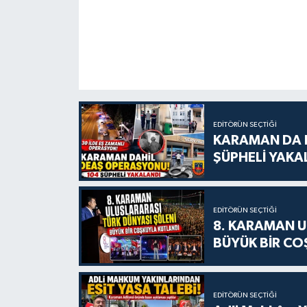
EDITÖRÜN SEÇTIĞI
KARAMAN DA D
ŞÜPHELİ YAKA
EDITÖRÜN SEÇTIĞI
8. KARAMAN U
BÜYÜK BİR CO
EDITÖRÜN SEÇTIĞI