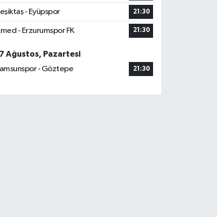
eşiktaş - Eyüpspor
21:30
med - Erzurumspor FK
21:30
7 Ağustos, Pazartesi
amsunspor - Göztepe
21:30