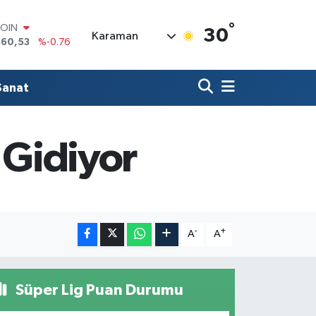
COIN
360,53
%-0.76
°
30
LAR
Karaman
7069
%0.17
RO
0265
%0.01
Sanat
RLİN
1897
%0.02
M ALTIN
4.81
%1.44
 Gidiyor
T100
887
%64
-
+
A
A
Süper Lig Puan Durumu