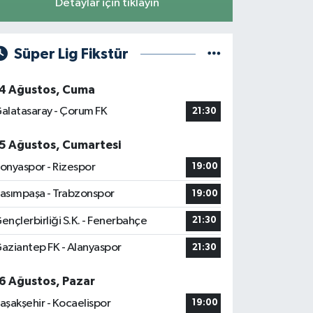
Detaylar için tıklayın
Süper Lig Fikstür
4 Ağustos, Cuma
alatasaray - Çorum FK
21:30
5 Ağustos, Cumartesi
onyaspor - Rizespor
19:00
asımpaşa - Trabzonspor
19:00
ençlerbirliği S.K. - Fenerbahçe
21:30
aziantep FK - Alanyaspor
21:30
6 Ağustos, Pazar
aşakşehir - Kocaelispor
19:00