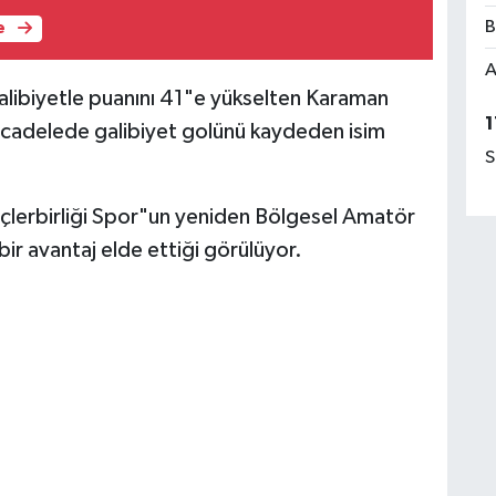
B
e
A
galibiyetle puanını 41"e yükselten Karaman
1
 Mücadelede galibiyet golünü kaydeden isim
S
ençlerbirliği Spor"un yeniden Bölgesel Amatör
ir avantaj elde ettiği görülüyor.