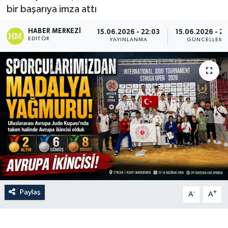
bir başarıya imza attı
Siyaset
HABER MERKEZI
15.06.2026 - 22:03
15.06.2026 - 2
EDITÖR
YAYINLANMA
GÜNCELLEME
Spor
Vefat Edenler
Video Galeri
Yaşam
Paylaş
-
+
A
A