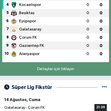
4
Kocaelispor
0
0
5
Beşiktaş
0
0
6
Eyüpspor
0
0
7
Galatasaray
0
0
8
Çorum FK
0
0
9
Gaziantep FK
0
0
10
Alanyaspor
0
0
Detaylar için tıklayın
Süper Lig Fikstür
14 Ağustos, Cuma
Galatasaray - Çorum FK
21:30