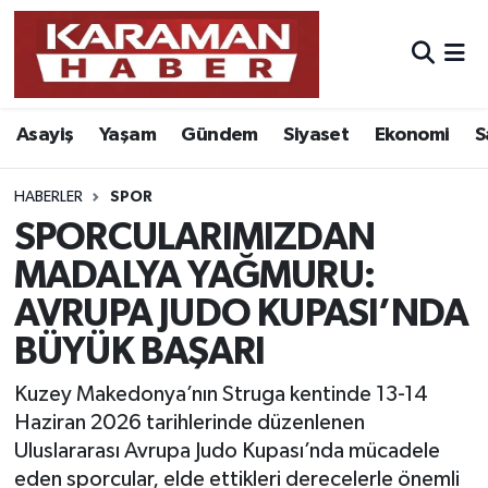
Asayiş
Nöbetçi Eczaneler
Asayiş
Yaşam
Gündem
Siyaset
Ekonomi
S
Bilim - Teknoloji
Hava Durumu
Eğitim
Karaman Namaz Vakitleri
HABERLER
SPOR
SPORCULARIMIZDAN
Ekonomi
Trafik Durumu
MADALYA YAĞMURU:
AVRUPA JUDO KUPASI’NDA
Foto Galeri
Süper Lig Puan Durumu ve Fikstür
BÜYÜK BAŞARI
Gündem
Tüm Manşetler
Kuzey Makedonya’nın Struga kentinde 13-14
Kültür Sanat
Son Dakika Haberleri
Haziran 2026 tarihlerinde düzenlenen
Uluslararası Avrupa Judo Kupası’nda mücadele
Sağlık
Haber Arşivi
eden sporcular, elde ettikleri derecelerle önemli