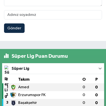
Gönder
Süper Lig Puan Durumu
Süper Lig
#
Takım
O
P
1
Amed
0
0
2
Erzurumspor FK
0
0
3
Başakşehir
0
0