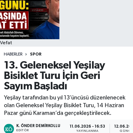
Siyaset
Spor
Vefat Edenler
Vefat
HABERLER
SPOR
Video Galeri
13. Geleneksel Yeşilay
Yaşam
Bisiklet Turu İçin Geri
Sayım Başladı
Yeşilay tarafından bu yıl 13’üncüsü düzenlenecek
olan Geleneksel Yeşilay Bisiklet Turu, 14 Haziran
Pazar günü Karaman’da gerçekleştirilecek.
K. ÖNDER DEMIRKOLLU
11.06.2026 - 16:53
12.06.202
EDITÖR
YAYINLANMA
GÜNCE