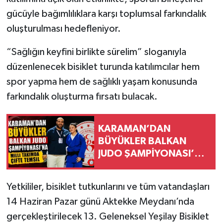
gücüyle bağımlılıklara karşı toplumsal farkındalık
oluşturulması hedefleniyor.
“Sağlığın keyfini birlikte sürelim” sloganıyla
düzenlenecek bisiklet turunda katılımcılar hem
spor yapma hem de sağlıklı yaşam konusunda
farkındalık oluşturma fırsatı bulacak.
KARAMAN’DAN
BÜYÜKLER BALKAN
JUDO ŞAMPİYONASI’NA
MİLLİ TAKIMDA ÇİFTE
TEMSİL
Yetkililer, bisiklet tutkunlarını ve tüm vatandaşları
14 Haziran Pazar günü Aktekke Meydanı’nda
gerçekleştirilecek 13. Geleneksel Yeşilay Bisiklet