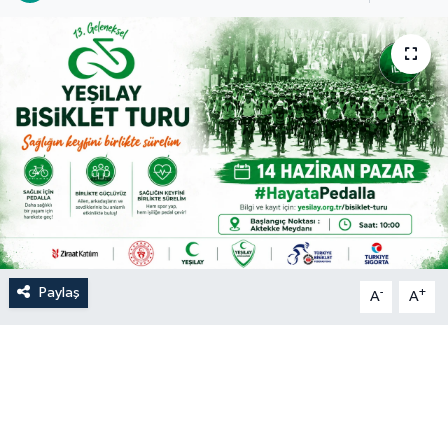
Paylaş
-
+
A
A