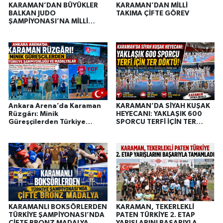
KARAMAN’DAN BÜYÜKLER
KARAMAN’DAN MİLLİ
BALKAN JUDO
TAKIMA ÇİFTE GÖREV
ŞAMPİYONASI’NA MİLLİ
TAKIMDA ÇİFTE TEMSİL
Ankara Arena’da Karaman
KARAMAN’DA SİYAH KUŞAK
Rüzgârı: Minik
HEYECANI: YAKLAŞIK 600
Güreşçilerden Türkiye
SPORCU TERFİ İÇİN TER
Şampiyonluğu ve
DÖKTÜ
Madalyalar
KARAMANLI BOKSÖRLERDEN
KARAMAN, TEKERLEKLİ
TÜRKİYE ŞAMPİYONASI’NDA
PATEN TÜRKİYE 2. ETAP
ÇİFTE BRONZ MADALYA
YARIŞLARINI BAŞARIYLA