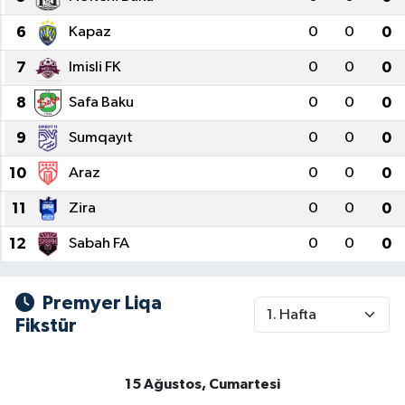
Siyaset
6
Kapaz
0
0
0
7
Imisli FK
0
0
0
Spor
8
Safa Baku
0
0
0
Vefat Edenler
9
Sumqayıt
0
0
0
Video Galeri
10
Araz
0
0
0
11
Zira
0
0
0
Yaşam
12
Sabah FA
0
0
0
Premyer Liqa
Fikstür
15 Ağustos, Cumartesi