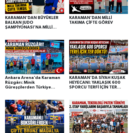
KARAMAN’DAN BÜYÜKLER
KARAMAN’DAN MİLLİ
BALKAN JUDO
TAKIMA ÇİFTE GÖREV
ŞAMPİYONASI’NA MİLLİ
TAKIMDA ÇİFTE TEMSİL
Ankara Arena’da Karaman
KARAMAN’DA SİYAH KUŞAK
Rüzgârı: Minik
HEYECANI: YAKLAŞIK 600
Güreşçilerden Türkiye
SPORCU TERFİ İÇİN TER
Şampiyonluğu ve
DÖKTÜ
Madalyalar