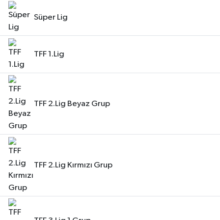
Süper Lig
Siyaset
Spor
TFF 1.Lig
Vefat Edenler
Video Galeri
TFF 2.Lig Beyaz Grup
Yaşam
TFF 2.Lig Kırmızı Grup