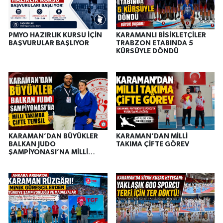
PMYO HAZIRLIK KURSU İÇİN
KARAMANLI BİSİKLETÇİLER
BAŞVURULAR BAŞLIYOR
TRABZON ETABINDA 5
KÜRSÜYLE DÖNDÜ
KARAMAN’DAN BÜYÜKLER
KARAMAN’DAN MİLLİ
BALKAN JUDO
TAKIMA ÇİFTE GÖREV
ŞAMPİYONASI’NA MİLLİ
TAKIMDA ÇİFTE TEMSİL