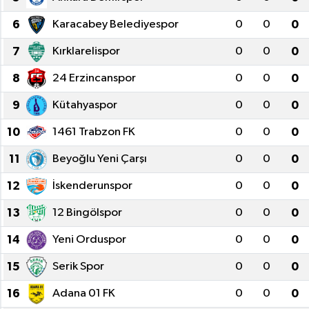
Siyaset
6
Karacabey Belediyespor
0
0
0
7
Kırklarelispor
0
0
0
Spor
8
24 Erzincanspor
0
0
0
Vefat Edenler
9
Kütahyaspor
0
0
0
Video Galeri
10
1461 Trabzon FK
0
0
0
11
Beyoğlu Yeni Çarşı
0
0
0
Yaşam
12
İskenderunspor
0
0
0
13
12 Bingölspor
0
0
0
14
Yeni Orduspor
0
0
0
15
Serik Spor
0
0
0
16
Adana 01 FK
0
0
0