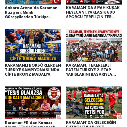
Ankara Arena’da Karaman
KARAMAN’DA SİYAH KUŞAK
Rüzgârı: Minik
HEYECANI: YAKLAŞIK 600
Güreşçilerden Türkiye
SPORCU TERFİ İÇİN TER
Şampiyonluğu ve
DÖKTÜ
Madalyalar
KARAMANLI BOKSÖRLERDEN
KARAMAN, TEKERLEKLİ
TÜRKİYE ŞAMPİYONASI’NDA
PATEN TÜRKİYE 2. ETAP
ÇİFTE BRONZ MADALYA
YARIŞLARINI BAŞARIYLA
TAMAMLADI
Karaman FK’dan Kırmızı
KARAMAN’DA GELECEĞİN