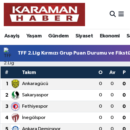
Asayiş
Nöbetçi Eczaneler
Asayiş
Yaşam
Gündem
Siyaset
Ekonomi
S
Bilim - Teknoloji
Hava Durumu
Eğitim
Karaman Namaz Vakitleri
TFF 2.Lig Kırmızı Grup Puan Durumu ve Fikst
Ekonomi
Trafik Durumu
#
Takım
O
Av
P
Foto Galeri
Süper Lig Puan Durumu ve Fikstür
1
Ankaragücü
0
0
0
2
Sakaryaspor
0
0
0
Gündem
Tüm Manşetler
3
Fethiyespor
0
0
0
Kültür Sanat
Son Dakika Haberleri
4
İnegölspor
0
0
0
Sağlık
Haber Arşivi
5
Ankara Demirspor
0
0
0