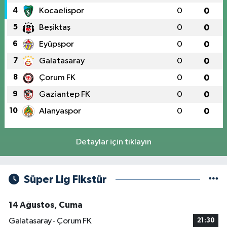
4
Kocaelispor
0
0
5
Beşiktaş
0
0
6
Eyüpspor
0
0
7
Galatasaray
0
0
8
Çorum FK
0
0
9
Gaziantep FK
0
0
10
Alanyaspor
0
0
Detaylar için tıklayın
Süper Lig Fikstür
14 Ağustos, Cuma
Galatasaray - Çorum FK
21:30