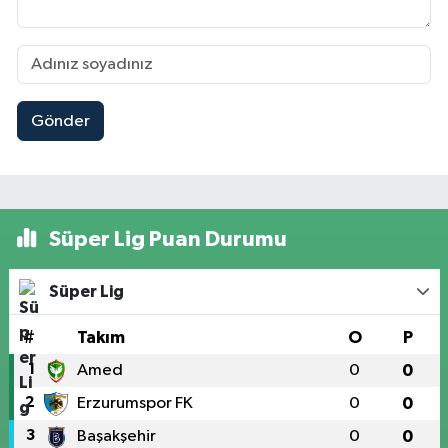
Gönder
Süper Lig Puan Durumu
Süper Lig
#
Takım
O
P
1
Amed
0
0
2
Erzurumspor FK
0
0
3
Başakşehir
0
0