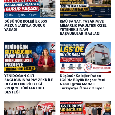
DÜŞÜNÜR KOLEJİ İLK LGS
KMÜ SANAT, TASARIM VE
MEZUNLARIYLA GURUR
MİMARLIK FAKÜLTESİ ÖZEL
YAŞADI
YETENEK SINAVI
BAŞVURULARI BAŞLADI
YENİDOĞAN CİLT
Düşünür Kolejleri’nden
SAĞLIĞININ YAPAY ZEKÂ İLE
LGS’de Büyük Başarı: Yeni
DEĞERLENDİRİLECEĞİ
Nesil Eğitim Modeli
PROJEYE TÜBİTAK 1001
Türkiye’ye Örnek Oluyor
DESTEĞİ