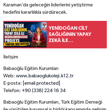
Karaman’da geleceğin liderlerini yetiştirme
hedefini kararlılıkla sürdürecek.
YENİDOĞAN CİLT
SAĞLIĞININ YAPAY
ZEKÂ İLE
DEĞERLENDİRİLECEĞİ
PROJEYE TÜBİTAK 1001
İletişim
DESTEĞİ
Babaoğlu Eğitim Kurumları
Web:
www.babaoglukoleji.k12.tr
E-posta:
[email protected]
Telefon:
+90 (338) 224 16 34
Babaoğlu Eğitim Kurumları, Türk Eğitim Derneği
ile yürütülen kurumsal iş birliği kapsamında gelişim