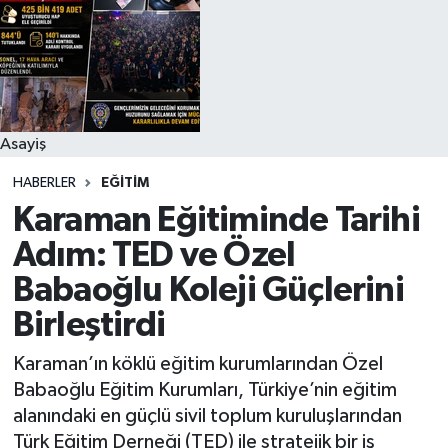
Siyaset
Spor
Vefat Edenler
Asayiş
HABERLER
EĞITIM
Video Galeri
Karaman Eğitiminde Tarihi
Yaşam
Adım: TED ve Özel
Babaoğlu Koleji Güçlerini
Birleştirdi
Karaman’ın köklü eğitim kurumlarından Özel
Babaoğlu Eğitim Kurumları, Türkiye’nin eğitim
alanındaki en güçlü sivil toplum kuruluşlarından
Türk Eğitim Derneği (TED) ile stratejik bir iş