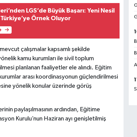
G
eri’nden LGS’de Büyük Başarı: Yeni Nesil
G
 Türkiye’ye Örnek Oluyor
e
1
B
 mevcut çalışmalar kapsamlı şekilde
B
yönelik kamu kurumları ile sivil toplum
A
ilmesi planlanan faaliyetler ele alındı. Eğitim
 kurumlar arası koordinasyonun güçlendirilmesi
1
mesine yönelik konular üzerinde görüş
S
erinin paylaşılmasının ardından, Eğitime
syon Kurulu’nun Haziran ayı genişletilmiş