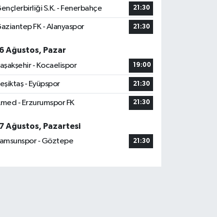
ençlerbirliği S.K. - Fenerbahçe
21:30
aziantep FK - Alanyaspor
21:30
6 Ağustos, Pazar
aşakşehir - Kocaelispor
19:00
eşiktaş - Eyüpspor
21:30
med - Erzurumspor FK
21:30
7 Ağustos, Pazartesi
amsunspor - Göztepe
21:30