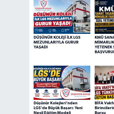
DÜŞÜNÜR KOLEJİ İLK LGS
KMÜ SANA
MEZUNLARIYLA GURUR
MİMARLIK
YAŞADI
YETENEK 
BAŞVURUL
Düşünür Kolejleri’nden
BİFA Vakf
LGS’de Büyük Başarı: Yeni
Birinciler
Nesil Eğitim Modeli
Bursu