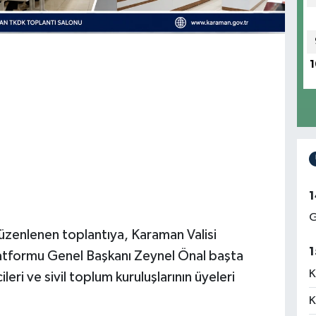
1
1
G
zenlenen toplantıya, Karaman Valisi
1
latformu Genel Başkanı Zeynel Önal başta
K
eri ve sivil toplum kuruluşlarının üyeleri
K