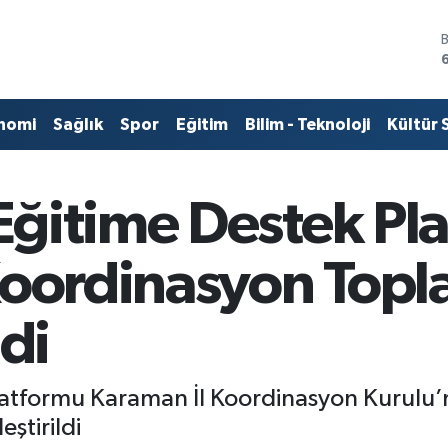
nomi
Sağlık
Spor
Eğitim
Bilim - Teknoloji
Kültür 
ğitime Destek Pl
oordinasyon Topla
ldi
atformu Karaman İl Koordinasyon Kurulu’nu
ştirildi