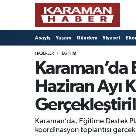
Asayiş
Nöbetçi Eczaneler
Asayiş
Yaşam
Gündem
Siyaset
Eko
Bilim - Teknoloji
Hava Durumu
HABERLER
EĞITIM
Eğitim
Karaman Namaz Vakitleri
Karaman’da E
Ekonomi
Trafik Durumu
Haziran Ayı K
Foto Galeri
Süper Lig Puan Durumu ve Fikstür
Gerçekleştiri
Gündem
Tüm Manşetler
Kültür Sanat
Son Dakika Haberleri
Karaman’da, Eğitime Destek Pl
koordinasyon toplantısı gerçekle
Sağlık
Haber Arşivi