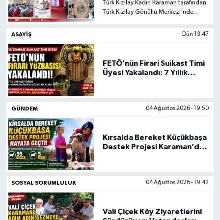
Türk Kızılay Kadın Karaman tarafından
çevrim içi olarak gerçekleştirilecek.
Türk Kızılay Gönüllü Merkezi'nde
yürütülen eğitim ve sosyal faaliyetler,
Aile ve Nüfus On Yılı kapsamında
ASAYIŞ
Dün 13:47
artarak devam etmektedir.
FETÖ’nün Firari Suikast Timi
Üyesi Yakalandı: 7 Yıllık
Kaçış Afyonkarahisar’da
Sona Erdi
GÜNDEM
04 Ağustos 2026 - 19:50
Kırsalda Bereket Küçükbaşa
Destek Projesi Karaman’da
Hayata Geçti
SOSYAL SORUMLULUK
04 Ağustos 2026 - 19:42
Vali Çiçek Köy Ziyaretlerini