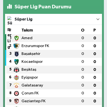
Süper Lig Puan Durumu
Süper Lig
#
Takım
O
P
1
Amed
0
0
2
Erzurumspor FK
0
0
3
Başakşehir
0
0
4
Kocaelispor
0
0
5
Beşiktaş
0
0
6
Eyüpspor
0
0
7
Galatasaray
0
0
8
Çorum FK
0
0
9
Gaziantep FK
0
0