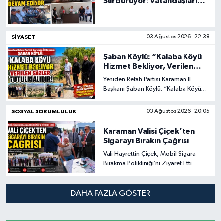
Sürdürüyor: Vatandaşların
Talep ve İhtiyaçlarını
Yerinde Dinledi
SIYASET
03 Ağustos 2026 - 22:38
Şaban Köylü: “Kalaba Köyü
Hizmet Bekliyor, Verilen
Sözler Tutulmalı”
Yeniden Refah Partisi Karaman İl
Başkanı Şaban Köylü: “Kalaba Köyü
Hizmet Bekliyor, Verilen Sözler
Tutulmalı”
SOSYAL SORUMLULUK
03 Ağustos 2026 - 20:05
Karaman Valisi Çiçek’ten
Sigarayı Bırakın Çağrısı
Vali Hayrettin Çiçek, Mobil Sigara
Bırakma Polikliniği’ni Ziyaret Etti
DAHA FAZLA GÖSTER