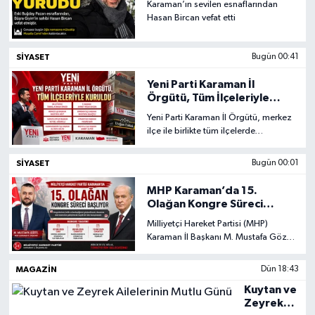
Karaman’ın sevilen esnaflarından
Hasan Bircan vefat etti
Siyaset
SIYASET
Bugün 00:41
Spor
Yeni Parti Karaman İl
Vefat Edenler
Örgütü, Tüm İlçeleriyle
Kuruldu
Yeni Parti Karaman İl Örgütü, merkez
ilçe ile birlikte tüm ilçelerde
Video Galeri
teşkilatlanma sürecini tamamlayarak
örgütlenmesini resmen tamamladı.
SIYASET
Bugün 00:01
Yaşam
MHP Karaman’da 15.
Olağan Kongre Süreci
Başlıyor
Milliyetçi Hareket Partisi (MHP)
Karaman İl Başkanı M. Mustafa Gözel,
partisinin 15. Olağan Kongre sürecine
ilişkin yazılı bir açıklama yayımladı.
MAGAZIN
Dün 18:43
Kuytan ve
Zeyrek