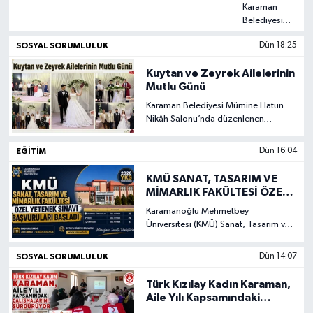
Ailelerinin
Karaman
Mutlu
Belediyesi
Günü
Mümine
SOSYAL SORUMLULUK
Dün 18:25
Hatun Nikâh
Salonu’nda
Kuytan ve Zeyrek Ailelerinin
düzenlenen
Mutlu Günü
törende,
Ahmet Tanju
Karaman Belediyesi Mümine Hatun
ve Şefika
Nikâh Salonu’nda düzenlenen
Kuytan’ın
törende, Ahmet Tanju ve Şefika
kızları Deniz
Kuytan’ın kızları Deniz Kuytan ile
EĞITIM
Dün 16:04
Kuytan ile
aslen Kırıkkaleli olan Taylan ve Mine
aslen
Zeyrek’in oğulları Onur Zeyrek,
KMÜ SANAT, TASARIM VE
Kırıkkaleli
hayatlarını birleştirdi.
MİMARLIK FAKÜLTESİ ÖZEL
olan Taylan
YETENEK SINAVI
ve Mine
Karamanoğlu Mehmetbey
BAŞVURULARI BAŞLADI
Zeyrek’in
Üniversitesi (KMÜ) Sanat, Tasarım ve
oğulları Onur
Mimarlık Fakültesinin 2026-2027
Zeyrek,
eğitim-öğretim yılı özel yetenek sınavı
SOSYAL SORUMLULUK
Dün 14:07
hayatlarını
başvuruları başladı. Müzik Bölümü
birleştirdi.
(Türk Müziği Programı), Resim
Türk Kızılay Kadın Karaman,
Bölümü ve Geleneksel Türk Sanatları
Aile Yılı Kapsamındaki
Bölümü için yapılacak başvurular
Çalışmalarını Sürdürüyor