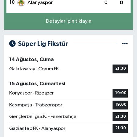
10
Alanyaspor
0
0
Detaylar için tıklayın
Süper Lig Fikstür
14 Ağustos, Cuma
Galatasaray - Çorum FK
21:30
15 Ağustos, Cumartesi
Konyaspor - Rizespor
19:00
Kasımpaşa - Trabzonspor
19:00
Gençlerbirliği S.K. - Fenerbahçe
21:30
Gaziantep FK - Alanyaspor
21:30