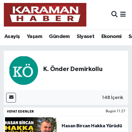
Asayiş
Nöbetçi Eczaneler
Asayiş
Yaşam
Gündem
Siyaset
Ekonomi
S
Bilim - Teknoloji
Hava Durumu
Eğitim
Karaman Namaz Vakitleri
Ekonomi
Trafik Durumu
K. Önder Demirkollu
Foto Galeri
Süper Lig Puan Durumu ve Fikstür
Gündem
Tüm Manşetler
148 İçerik
VEFAT EDENLER
Bugün 11:27
Kültür Sanat
Son Dakika Haberleri
Hasan Bircan Hakka Yürüdü
Sağlık
Haber Arşivi