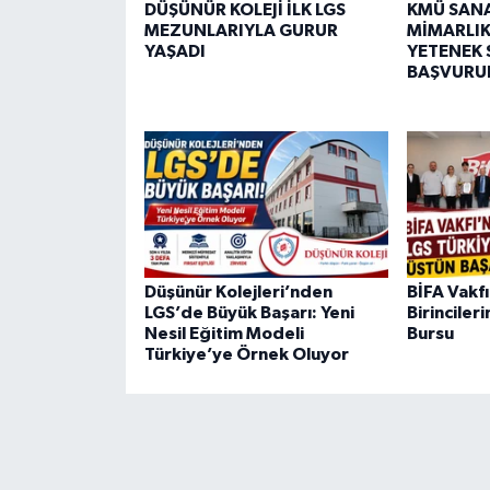
DÜŞÜNÜR KOLEJİ İLK LGS
KMÜ SANA
MEZUNLARIYLA GURUR
MİMARLIK
YAŞADI
YETENEK 
BAŞVURUL
Düşünür Kolejleri’nden
BİFA Vakf
LGS’de Büyük Başarı: Yeni
Birinciler
Nesil Eğitim Modeli
Bursu
Türkiye’ye Örnek Oluyor