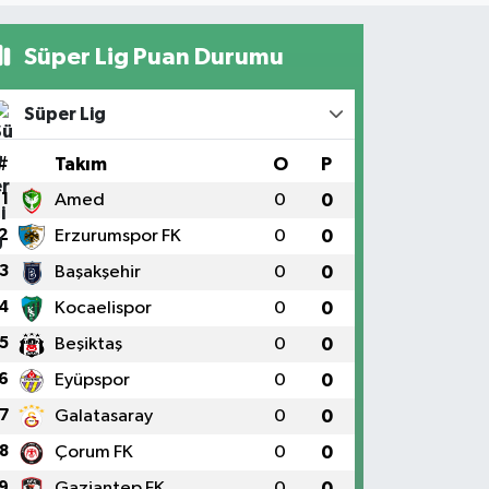
Süper Lig Puan Durumu
Süper Lig
#
Takım
O
P
1
Amed
0
0
2
Erzurumspor FK
0
0
3
Başakşehir
0
0
4
Kocaelispor
0
0
5
Beşiktaş
0
0
6
Eyüpspor
0
0
7
Galatasaray
0
0
8
Çorum FK
0
0
9
Gaziantep FK
0
0