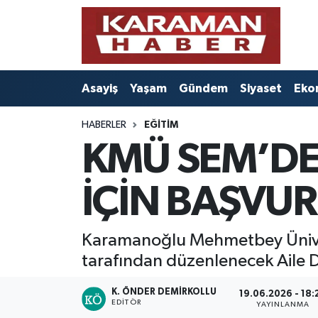
Asayiş
Nöbetçi Eczaneler
Asayiş
Yaşam
Gündem
Siyaset
Eko
Bilim - Teknoloji
Hava Durumu
HABERLER
EĞITIM
Eğitim
Karaman Namaz Vakitleri
KMÜ SEM’DE 
Ekonomi
Trafik Durumu
İÇİN BAŞVU
Foto Galeri
Süper Lig Puan Durumu ve Fikstür
Gündem
Tüm Manşetler
Karamanoğlu Mehmetbey Üniver
tarafından düzenlenecek Aile Da
Kültür Sanat
Son Dakika Haberleri
K. ÖNDER DEMIRKOLLU
19.06.2026 - 18:
EDITÖR
YAYINLANMA
Sağlık
Haber Arşivi