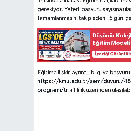
arasında alınacak. Eğitimin açılabilmesi
gerekiyor. Yeterli başvuru sayısına ulaş
tamamlanmasını takip eden 15 gün içer
Düşünür Kolejl
Eğitim Modeli
İçeriği Görüntül
Eğitime ilişkin ayrıntılı bilgi ve başvuru
https://kmu.edu.tr/sem/duyuru/48438
programi/tr
ait link üzerinden ulaşılabi