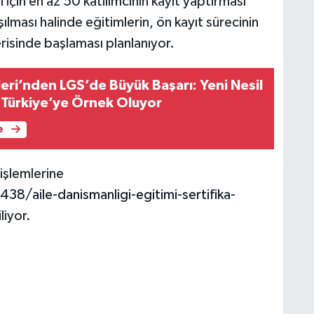
 için en az 50 katılımcının kayıt yaptırması
ılması halinde eğitimlerin, ön kayıt sürecinin
isinde başlaması planlanıyor.
eri’nden LGS’de Büyük Başarı: Yeni Nesil
 Türkiye’ye Örnek Oluyor
e
 işlemlerine
/aile-danismanligi-egitimi-sertifika-
liyor.