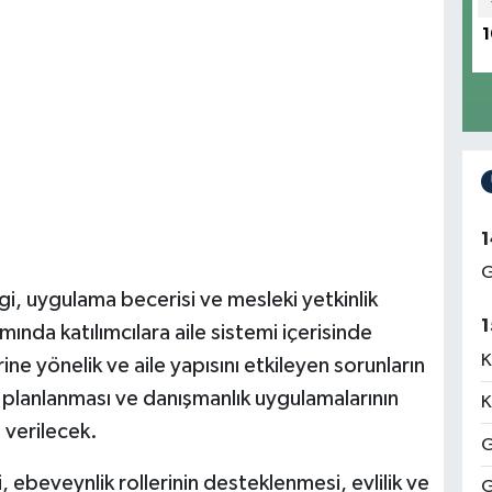
1
1
G
gi, uygulama becerisi ve mesleki yetkinlik
1
nda katılımcılara aile sistemi içerisinde
K
erine yönelik ve aile yapısını etkileyen sorunların
 planlanması ve danışmanlık uygulamalarının
K
 verilecek.
G
si, ebeveynlik rollerinin desteklenmesi, evlilik ve
G