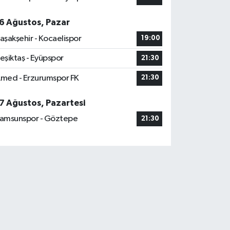
6 Ağustos, Pazar
aşakşehir - Kocaelispor
19:00
eşiktaş - Eyüpspor
21:30
med - Erzurumspor FK
21:30
7 Ağustos, Pazartesi
amsunspor - Göztepe
21:30