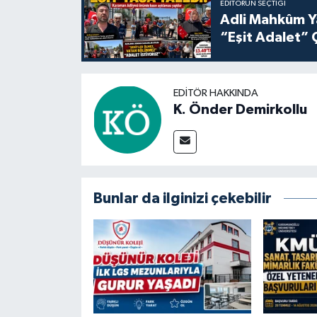
EDITÖRÜN SEÇTIĞI
Adli Mahkûm Y
“Eşit Adalet” 
EDITÖR HAKKINDA
K. Önder Demirkollu
Bunlar da ilginizi çekebilir