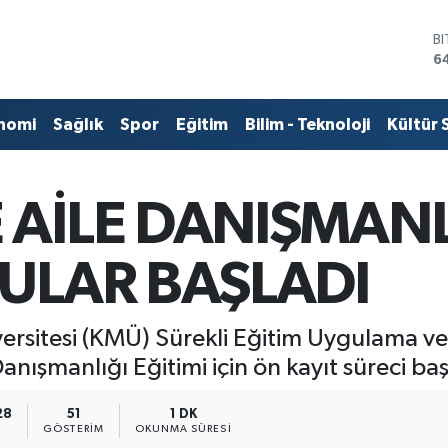
D
4
E
5
S
nomi
Sağlık
Spor
Eğitim
Bilim - Teknoloji
Kültür 
6
G
6
B
AİLE DANIŞMANLI
1
B
6
RULAR BAŞLADI
sitesi (KMÜ) Sürekli Eğitim Uygulama ve
nışmanlığı Eğitimi için ön kayıt süreci baş
28
51
1 DK
GÖSTERIM
OKUNMA SÜRESI