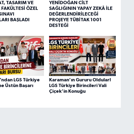
T, TASARIM VE
YENİDOĞAN CİLT
 FAKÜLTESİ ÖZEL
SAĞLIĞININ YAPAY ZEKÂ İLE
SINAVI
DEĞERLENDİRİLECEĞİ
ARI BAŞLADI
PROJEYE TÜBİTAK 1001
DESTEĞİ
ı’ndan LGS Türkiye
Karaman’ın Gururu Oldular!
ine Üstün Başarı
LGS Türkiye Birincileri Vali
Çiçek’in Konuğu