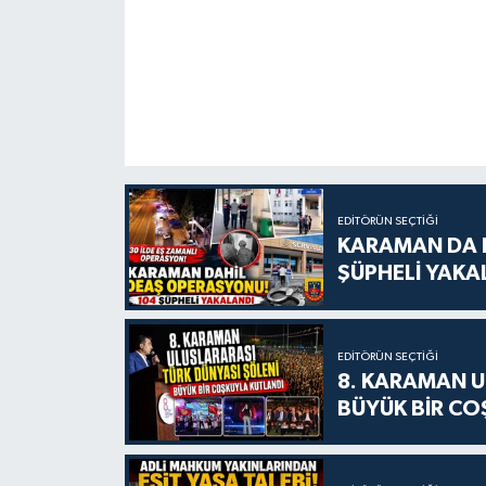
EDITÖRÜN SEÇTIĞI
KARAMAN DA D
ŞÜPHELİ YAKA
EDITÖRÜN SEÇTIĞI
8. KARAMAN U
BÜYÜK BİR CO