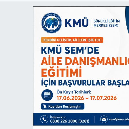
Siyaset
Spor
Vefat Edenler
Video Galeri
Yaşam