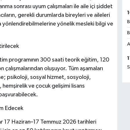
anma sonrası uyum çalışmaları ile aile içi şiddet
1
cıların, gerekli durumlarda bireyleri ve aileleri
B
ra yönlendirebilmelerine yönelik mesleki bilgi ve
B
A
irilecek
1
tim programının 300 saati teorik eğitim, 120
S
n çalışmalarından oluşuyor. Tüm aşamaları
; psikoloji, sosyal hizmet, sosyoloji,
, hemşirelik ve çocuk gelişimi lisans
başvurabilecek.
am Edecek
tlar 17 Haziran–17 Temmuz 2026 tarihleri