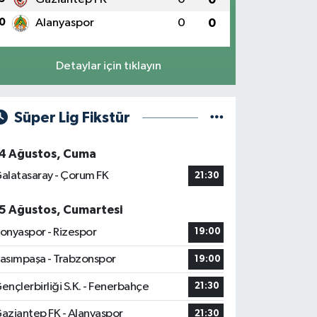
0
Alanyaspor
0
0
Detaylar için tıklayın
Süper Lig Fikstür
4 Ağustos, Cuma
alatasaray - Çorum FK
21:30
5 Ağustos, Cumartesi
onyaspor - Rizespor
19:00
asımpaşa - Trabzonspor
19:00
ençlerbirliği S.K. - Fenerbahçe
21:30
aziantep FK - Alanyaspor
21:30