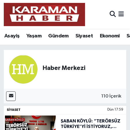
Asayiş
Nöbetçi Eczaneler
Asayiş
Yaşam
Gündem
Siyaset
Ekonomi
S
Bilim - Teknoloji
Hava Durumu
Eğitim
Karaman Namaz Vakitleri
Ekonomi
Trafik Durumu
Haber Merkezi
Foto Galeri
Süper Lig Puan Durumu ve Fikstür
Gündem
Tüm Manşetler
110 İçerik
SIYASET
Dün 17:59
Kültür Sanat
Son Dakika Haberleri
ŞABAN KÖYLÜ: “TERÖRSÜZ
Sağlık
Haber Arşivi
TÜRKİYE’Yİ İSTİYORUZ,