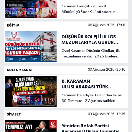
GURURU
Karaman Gençlik ve Spor İl
Müdürlüğü Spor Kulübü sporcusu
Asya Küçük, Uluslararası Açık Batum
Wushu Kungfu Turnuvası’nda iki
EĞITIM
06 Ağustos 2026 - 17:08
madalya kazandı.
DÜŞÜNÜR KOLEJİ İLK LGS
MEZUNLARIYLA GURUR
YAŞADI
Özel Karaman Düşünür Okulları, ilk
mezunlarını verdiği 2026 Liselere
Geçiş Sistemi (LGS) yerleştirme
sonuçlarında önemli bir başarıya
KÜLTÜR SANAT
03 Ağustos 2026 - 20:16
imza attı.
8. KARAMAN
ULUSLARARASI TÜRK
DÜNYASI ŞÖLENİ BÜYÜK BİR
Karaman Belediyesi tarafından bu yıl
COŞKUYLA KUTLANDI
30 Temmuz - 2 Ağustos tarihleri
arasında düzenlenen 8. Uluslararası
Karaman Türk Dünyası Şöleni, dört
SIYASET
03 Ağustos 2026 - 12:35
gün boyunca birbirinden renkli
etkinlikler, kültürel gösteriler ve
Yeniden Refah Partisi
birbirinden değerli sanatçıların
Karaman İl Divan Toplantısı