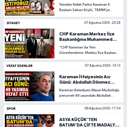
ANCAK MİLLETİN İRADESİ
Yeniden Refah Partisi Karaman İl
YOK SAYILAMAZ”
Siyaset
Başkanı Şaban Köylü, TBMM’ye
sunulan 12 maddelik çerçeve kanun
teklifine ilişkin değerlendirmelerde
SIYASET
07 Ağustos 2026 - 20:28
Spor
bulundu. Köylü, terörün tamamen
sona ermesinin ortak hedef olduğunu
CHP Karaman Merkez İlçe
belirterek, sürecin adalet, hukuk,
Vefat Edenler
Başkanlığına Muhammed
şeffaflık ve millet iradesi temelinde
Erduran Görevlendirildi
“CHP Karaman’da Yeni
yürütülmesi gerektiğini söyledi.
Görevlendirme: Merkez İlçe Başkanı
Video Galeri
Muhammed Erduran Oldu”
VEFAT EDENLER
07 Ağustos 2026 - 10:13
Yaşam
Karaman İtfaiyesinin Acı
Günü: Abdullah Dönmez
Hayatını Kaybetti
Karaman Belediyesi İtfaiye Müdürlüğü
personeli 49 yaşındaki Abdullah
Dönmez, geçirdiği kalp ameliyatının
ardından tedavi gördüğü hastanede
SPOR
06 Ağustos 2026 - 17:54
hayatını kaybetti.
ASYA KÜÇÜK’TEN
BATUM’DA ÇİFTE MADALYA