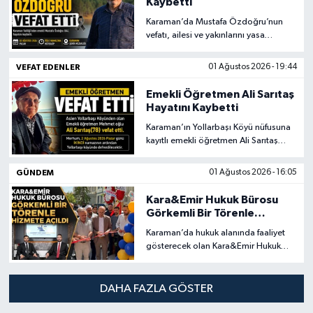
Kaybetti
Karaman’da Mustafa Özdoğru’nun
vefatı, ailesi ve yakınlarını yasa
boğdu.
VEFAT EDENLER
01 Ağustos 2026 - 19:44
Emekli Öğretmen Ali Sarıtaş
Hayatını Kaybetti
Karaman’ın Yollarbaşı Köyü nüfusuna
kayıtlı emekli öğretmen Ali Sarıtaş
(78), hayatını kaybetti.
GÜNDEM
01 Ağustos 2026 - 16:05
Kara&Emir Hukuk Bürosu
Görkemli Bir Törenle
Hizmete Açıldı
Karaman’da hukuk alanında faaliyet
gösterecek olan Kara&Emir Hukuk
Bürosu, düzenlenen görkemli bir
törenle hizmete açıldı.
DAHA FAZLA GÖSTER