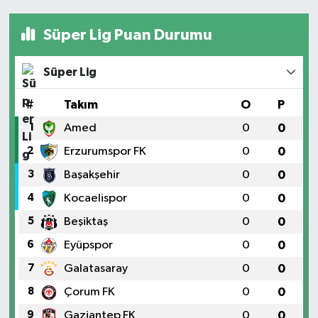
Süper Lig Puan Durumu
Süper Lig
#
Takım
O
P
1
Amed
0
0
2
Erzurumspor FK
0
0
3
Başakşehir
0
0
4
Kocaelispor
0
0
5
Beşiktaş
0
0
6
Eyüpspor
0
0
7
Galatasaray
0
0
8
Çorum FK
0
0
9
Gaziantep FK
0
0