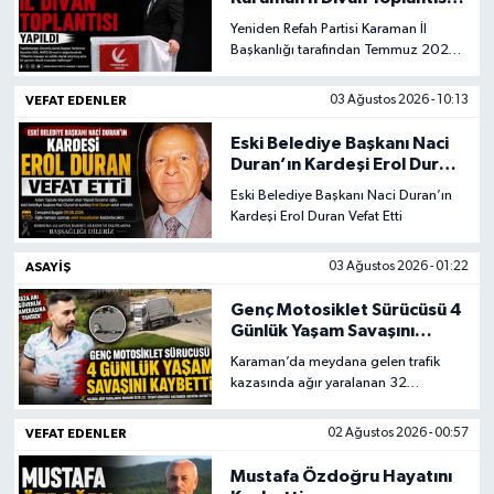
konserleriyle büyük bir coşku
Gerçekleştirildi
Yeniden Refah Partisi Karaman İl
içerisinde kutlandı. Türkiye'nin yanı
Başkanlığı tarafından Temmuz 2026
sıra Türk dünyasının farklı
İl Divan Toplantısı, parti binasında
coğrafyalarından gelen konukların
yoğun katılımla gerçekleştirildi.
buluştuğu şölen, binlerce vatandaşın
VEFAT EDENLER
03 Ağustos 2026 - 10:13
katılımıyla unutulmaz anlara sahne
oldu.
Eski Belediye Başkanı Naci
Duran’ın Kardeşi Erol Duran
Vefat Etti
Eski Belediye Başkanı Naci Duran’ın
Kardeşi Erol Duran Vefat Etti
ASAYIŞ
03 Ağustos 2026 - 01:22
Genç Motosiklet Sürücüsü 4
Günlük Yaşam Savaşını
Kaybetti
Karaman’da meydana gelen trafik
kazasında ağır yaralanan 32
yaşındaki motosiklet sürücüsü
İbrahim Özer, tedavi gördüğü
VEFAT EDENLER
02 Ağustos 2026 - 00:57
hastanede verdiği 4 günlük yaşam
mücadelesini kaybetti.
Mustafa Özdoğru Hayatını