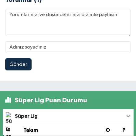
Gönder
Süper Lig Puan Durumu
Süper Lig
#
Takım
O
P