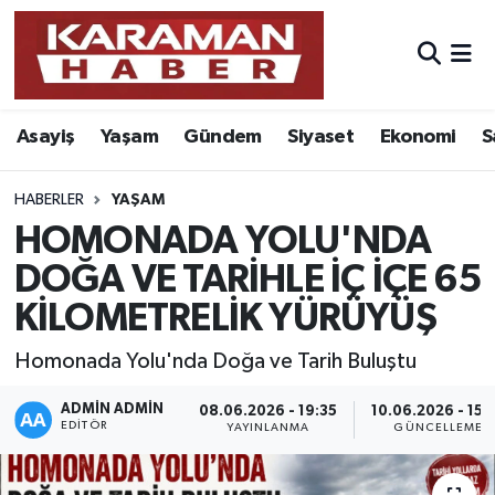
Asayiş
Nöbetçi Eczaneler
Asayiş
Yaşam
Gündem
Siyaset
Ekonomi
S
Bilim - Teknoloji
Hava Durumu
Eğitim
Karaman Namaz Vakitleri
HABERLER
YAŞAM
HOMONADA YOLU'NDA
Ekonomi
Trafik Durumu
DOĞA VE TARİHLE İÇ İÇE 65
KİLOMETRELİK YÜRÜYÜŞ
Foto Galeri
Süper Lig Puan Durumu ve Fikstür
Homonada Yolu'nda Doğa ve Tarih Buluştu
Gündem
Tüm Manşetler
ADMIN ADMIN
08.06.2026 - 19:35
10.06.2026 - 15:
Kültür Sanat
Son Dakika Haberleri
EDITÖR
YAYINLANMA
GÜNCELLEME
Sağlık
Haber Arşivi