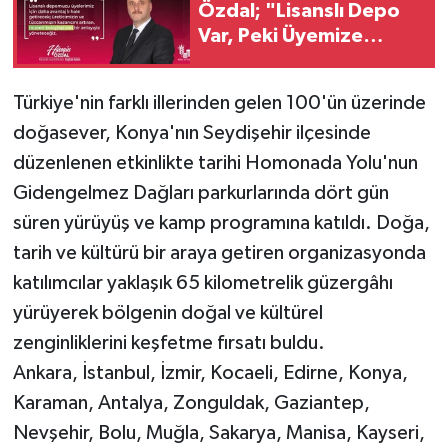
Özdal; "Lisanslı Depo
Var, Peki Üyemize
Sağladığı Avantaj
Nerede?"
Türkiye'nin farklı illerinden gelen 100'ün üzerinde
doğasever, Konya'nın Seydişehir ilçesinde
düzenlenen etkinlikte tarihi Homonada Yolu'nun
Gidengelmez Dağları parkurlarında dört gün
süren yürüyüş ve kamp programına katıldı. Doğa,
tarih ve kültürü bir araya getiren organizasyonda
katılımcılar yaklaşık 65 kilometrelik güzergâhı
yürüyerek bölgenin doğal ve kültürel
zenginliklerini keşfetme fırsatı buldu.
Ankara, İstanbul, İzmir, Kocaeli, Edirne, Konya,
Karaman, Antalya, Zonguldak, Gaziantep,
Nevşehir, Bolu, Muğla, Sakarya, Manisa, Kayseri,