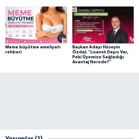
Meme büyütme ameliyatı
Başkan Adayı Hüseyin
rehberi
Özdal; "Lisanslı Depo Var,
Peki Üyemize Sağladığı
Avantaj Nerede?"
Yorumlar (1)