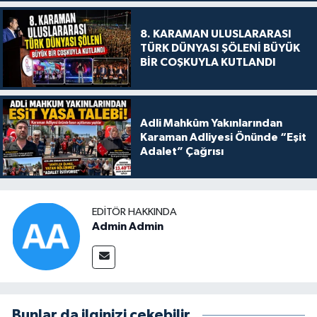
8. KARAMAN ULUSLARARASI
TÜRK DÜNYASI ŞÖLENİ BÜYÜK
BİR COŞKUYLA KUTLANDI
Adli Mahkûm Yakınlarından
Karaman Adliyesi Önünde “Eşit
Adalet” Çağrısı
EDITÖR HAKKINDA
Admin Admin
Bunlar da ilginizi çekebilir