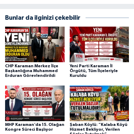
Bunlar da ilginizi çekebilir
CHP Karaman Merkez İlçe
Yeni Parti Karaman İl
Başkanlığına Muhammed
Örgütü, Tüm İlçeleriyle
Erduran Görevlendirildi
Kuruldu
MHP Karaman’da 15. Olağan
Şaban Köylü: “Kalaba Köyü
Kongre Süreci Başlıyor
Hizmet Bekliyor, Verilen