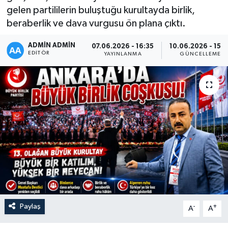
gelen partililerin buluştuğu kurultayda birlik,
beraberlik ve dava vurgusu ön plana çıktı.
ADMIN ADMIN
07.06.2026 - 16:35
10.06.2026 - 15:2
EDITÖR
YAYINLANMA
GÜNCELLEME
Paylaş
-
+
A
A