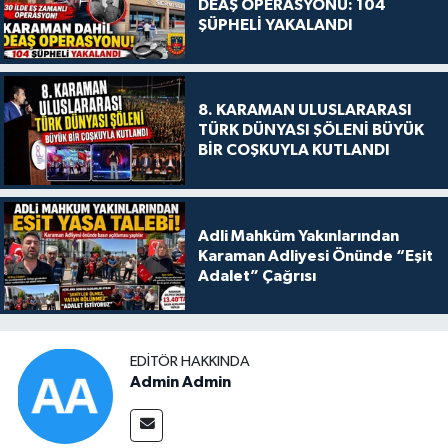
DEAŞ OPERASYONU: 104
ŞÜPHELİ YAKALANDI
8. KARAMAN ULUSLARARASI
TÜRK DÜNYASI ŞÖLENİ BÜYÜK
BİR COŞKUYLA KUTLANDI
Adli Mahkûm Yakınlarından
Karaman Adliyesi Önünde “Eşit
Adalet” Çağrısı
EDITÖR HAKKINDA
Admin Admin