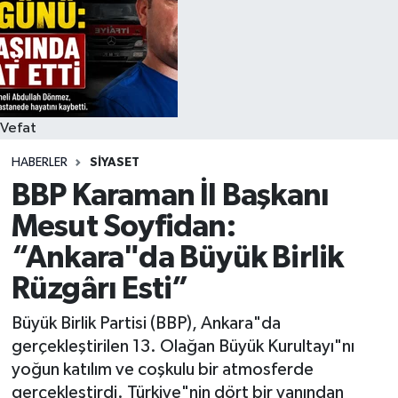
Siyaset
Spor
Vefat Edenler
Vefat
HABERLER
SIYASET
Video Galeri
BBP Karaman İl Başkanı
Yaşam
Mesut Soyfidan:
“Ankara"da Büyük Birlik
Rüzgârı Esti”
Büyük Birlik Partisi (BBP), Ankara"da
gerçekleştirilen 13. Olağan Büyük Kurultayı"nı
yoğun katılım ve coşkulu bir atmosferde
gerçekleştirdi. Türkiye"nin dört bir yanından