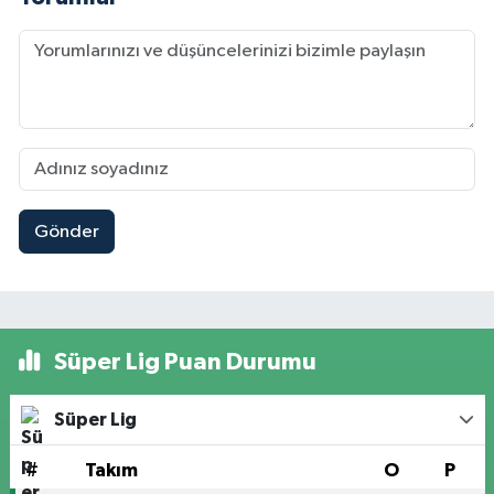
Gönder
Süper Lig Puan Durumu
Süper Lig
#
Takım
O
P