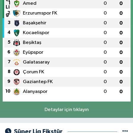
1
Amed
0
0
2
Erzurumspor FK
0
0
3
Başakşehir
0
0
4
Kocaelispor
0
0
5
Beşiktaş
0
0
6
Eyüpspor
0
0
7
Galatasaray
0
0
8
Çorum FK
0
0
9
Gaziantep FK
0
0
10
Alanyaspor
0
0
Detaylar için tıklayın
Süper Lig Fikstür