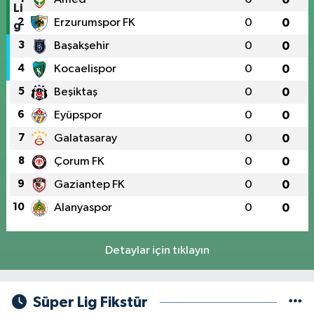
2
Erzurumspor FK
0
0
3
Başakşehir
0
0
4
Kocaelispor
0
0
5
Beşiktaş
0
0
6
Eyüpspor
0
0
7
Galatasaray
0
0
8
Çorum FK
0
0
9
Gaziantep FK
0
0
10
Alanyaspor
0
0
Detaylar için tıklayın
Süper Lig Fikstür