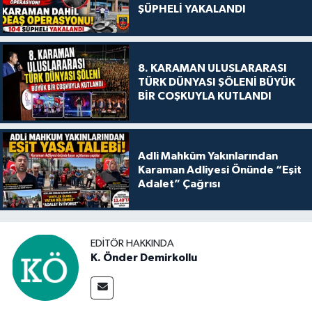
ŞÜPHELİ YAKALANDI
8. KARAMAN ULUSLARARASI
TÜRK DÜNYASI ŞÖLENİ BÜYÜK
BİR COŞKUYLA KUTLANDI
Adli Mahkûm Yakınlarından
Karaman Adliyesi Önünde “Eşit
Adalet” Çağrısı
EDITÖR HAKKINDA
K. Önder Demirkollu