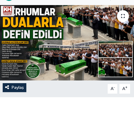
Paylaş
-
+
A
A