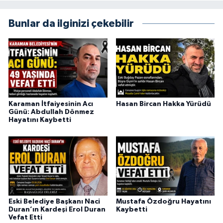
Bunlar da ilginizi çekebilir
Karaman İtfaiyesinin Acı
Hasan Bircan Hakka Yürüdü
Günü: Abdullah Dönmez
Hayatını Kaybetti
Eski Belediye Başkanı Naci
Mustafa Özdoğru Hayatını
Duran’ın Kardeşi Erol Duran
Kaybetti
Vefat Etti