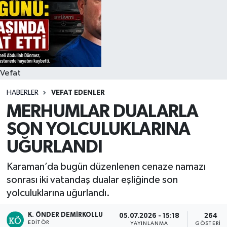
Siyaset
Spor
Vefat Edenler
Vefat
HABERLER
VEFAT EDENLER
Video Galeri
MERHUMLAR DUALARLA
Yaşam
SON YOLCULUKLARINA
UĞURLANDI
Karaman’da bugün düzenlenen cenaze namazı
sonrası iki vatandaş dualar eşliğinde son
yolculuklarına uğurlandı.
K. ÖNDER DEMIRKOLLU
05.07.2026 - 15:18
264
EDITÖR
YAYINLANMA
GÖSTERIM