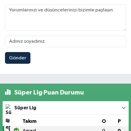
Gönder
Süper Lig Puan Durumu
Süper Lig
#
Takım
O
P
1
Amed
0
0