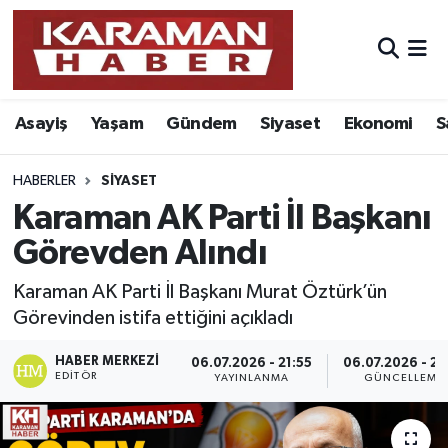
Asayiş
Nöbetçi Eczaneler
Asayiş
Yaşam
Gündem
Siyaset
Ekonomi
S
Bilim - Teknoloji
Hava Durumu
Eğitim
Karaman Namaz Vakitleri
HABERLER
SIYASET
Karaman AK Parti İl Başkanı
Ekonomi
Trafik Durumu
Görevden Alındı
Foto Galeri
Süper Lig Puan Durumu ve Fikstür
Karaman AK Parti İl Başkanı Murat Öztürk’ün
Görevinden istifa ettiğini açıkladı
Gündem
Tüm Manşetler
HABER MERKEZI
06.07.2026 - 21:55
06.07.2026 - 22
EDITÖR
Kültür Sanat
Son Dakika Haberleri
YAYINLANMA
GÜNCELLEME
Sağlık
Haber Arşivi