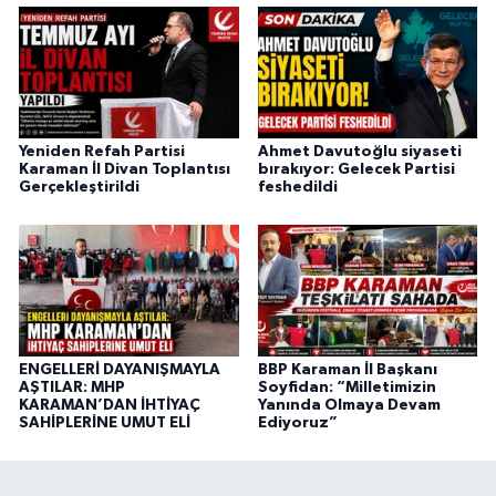
Yeniden Refah Partisi
Ahmet Davutoğlu siyaseti
Karaman İl Divan Toplantısı
bırakıyor: Gelecek Partisi
Gerçekleştirildi
feshedildi
ENGELLERİ DAYANIŞMAYLA
BBP Karaman İl Başkanı
AŞTILAR: MHP
Soyfidan: “Milletimizin
KARAMAN’DAN İHTİYAÇ
Yanında Olmaya Devam
SAHİPLERİNE UMUT ELİ
Ediyoruz”