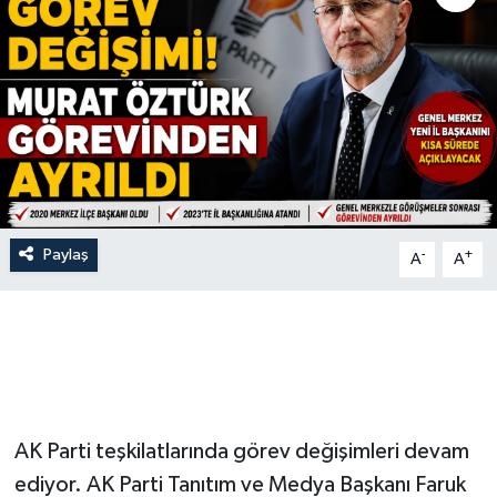
Siyaset
Spor
Vefat Edenler
Video Galeri
Paylaş
-
+
A
A
Yaşam
AK Parti teşkilatlarında görev değişimleri devam
ediyor. AK Parti Tanıtım ve Medya Başkanı Faruk