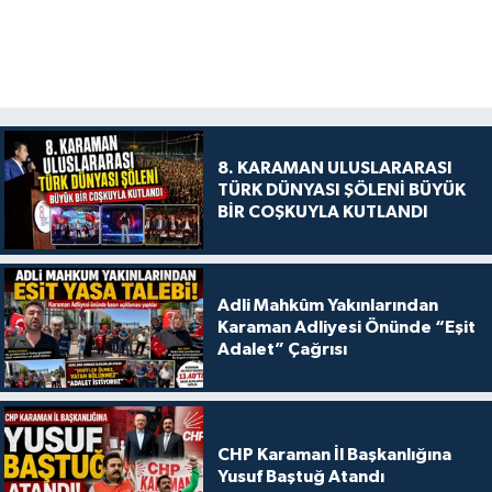
8. KARAMAN ULUSLARARASI
TÜRK DÜNYASI ŞÖLENİ BÜYÜK
BİR COŞKUYLA KUTLANDI
Adli Mahkûm Yakınlarından
Karaman Adliyesi Önünde “Eşit
Adalet” Çağrısı
CHP Karaman İl Başkanlığına
Yusuf Baştuğ Atandı