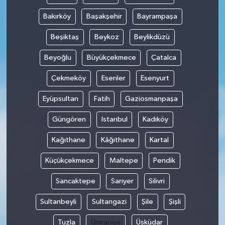
Bakırköy
Başakşehir
Bayrampaşa
Beşiktaş
Beykoz
Beylikdüzü
Beyoğlu
Büyükçekmece
Çatalca
Çekmeköy
Esenler
Esenyurt
Eyüpsultan
Fatih
Gaziosmanpaşa
Güngören
Istanbul
Kadıköy
Kağıthane
Kâğıthane
Kartal
Küçükçekmece
Maltepe
Pendik
Sancaktepe
Sarıyer
Silivri
Sultanbeyli
Sultangazi
Şile
Şişli
Tuzla
Ümraniye
Üsküdar