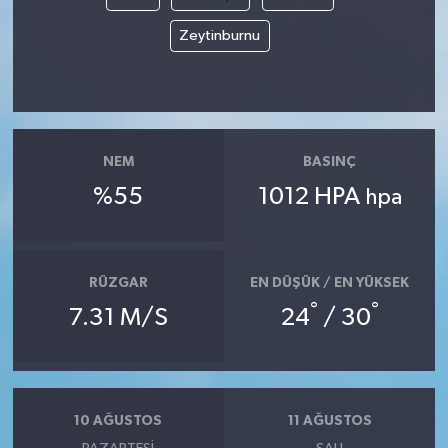
Zeytinburnu
NEM
BASINÇ
%55
1012 HPA
hpa
RÜZGAR
EN DÜŞÜK / EN YÜKSEK
°
°
7.31 M/S
24
/ 30
10 AĞUSTOS
11 AĞUSTOS