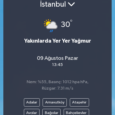
İstanbul
Siyaset
°
Spor
30
Vefat Edenler
Yakınlarda Yer Yer Yağmur
Video Galeri
09 Ağustos Pazar
Yaşam
13:45
Nem: %55, Basınç: 1012 hpa hPa,
Rüzgar: 7.31 m/s
Adalar
Arnavutköy
Ataşehir
Avcılar
Bağcılar
Bahçelievler