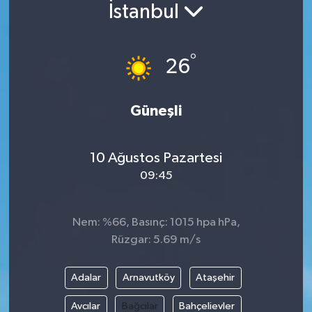
İstanbul
Siyaset
°
Spor
26
Vefat Edenler
Güneşli
Video Galeri
10 Ağustos Pazartesi
Yaşam
09:45
Nem: %66, Basınç: 1015 hpa hPa,
Rüzgar: 5.69 m/s
Adalar
Arnavutköy
Ataşehir
Avcılar
Bağcılar
Bahçelievler