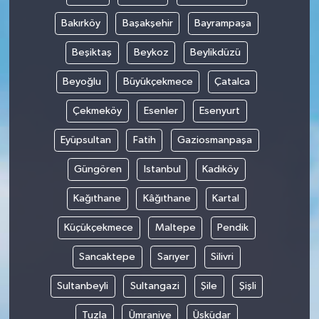
Bakırköy
Başakşehir
Bayrampaşa
Beşiktaş
Beykoz
Beylikdüzü
Beyoğlu
Büyükçekmece
Çatalca
Çekmeköy
Esenler
Esenyurt
Eyüpsultan
Fatih
Gaziosmanpaşa
Güngören
Istanbul
Kadıköy
Kağıthane
Kâğıthane
Kartal
Küçükçekmece
Maltepe
Pendik
Sancaktepe
Sarıyer
Silivri
Sultanbeyli
Sultangazi
Şile
Şişli
Tuzla
Ümraniye
Üsküdar