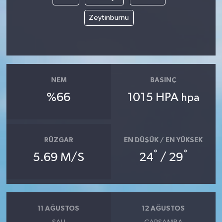
Zeytinburnu
NEM
BASINÇ
%66
1015 HPA
hpa
RÜZGAR
EN DÜŞÜK / EN YÜKSEK
°
°
5.69 M/S
24
/ 29
11 AĞUSTOS
12 AĞUSTOS