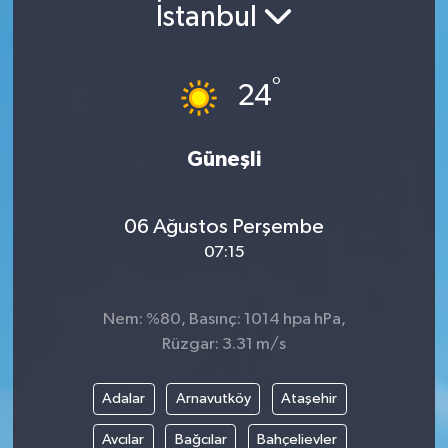
İstanbul
Siyaset
°
Spor
24
Vefat Edenler
Güneşli
Video Galeri
06 Ağustos Perşembe
Yaşam
07:15
Nem: %80, Basınç: 1014 hpa hPa,
Rüzgar: 3.31 m/s
Adalar
Arnavutköy
Ataşehir
Avcılar
Bağcılar
Bahçelievler