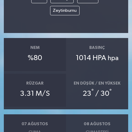
Zeytinburnu
NEM
BASINÇ
%80
1014 HPA
hpa
RÜZGAR
EN DÜŞÜK / EN YÜKSEK
°
°
3.31 M/S
23
/ 30
07 AĞUSTOS
08 AĞUSTOS