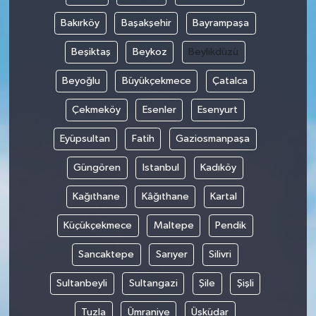
Bakırköy
Başakşehir
Bayrampaşa
Beşiktaş
Beykoz
Beylikdüzü
Beyoğlu
Büyükçekmece
Çatalca
Çekmeköy
Esenler
Esenyurt
Eyüpsultan
Fatih
Gaziosmanpaşa
Güngören
Istanbul
Kadıköy
Kağıthane
Kâğıthane
Kartal
Küçükçekmece
Maltepe
Pendik
Sancaktepe
Sarıyer
Silivri
Sultanbeyli
Sultangazi
Şile
Şişli
Tuzla
Ümraniye
Üsküdar