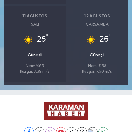
11 AĞUSTOS
12 AĞUSTOS
SALI
ÇARŞAMBA
°
°
25
26
Güneşli
Güneşli
Nem: %65
Nem: %58
Rüzgar: 7.39 m/s
Rüzgar: 7.50 m/s