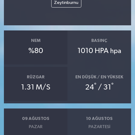
Zeytinburnu
NEM
BASINÇ
%80
1010 HPA
hpa
RÜZGAR
EN DÜŞÜK / EN YÜKSEK
°
°
1.31 M/S
24
/ 31
09 AĞUSTOS
10 AĞUSTOS
PAZAR
PAZARTESI