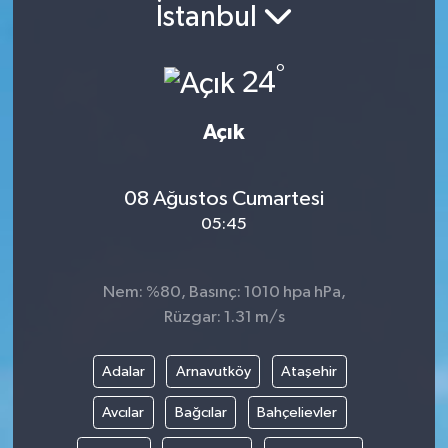
İstanbul
Siyaset
°
24
Spor
Açık
Vefat Edenler
Video Galeri
08 Ağustos Cumartesi
05:45
Yaşam
Nem: %80, Basınç: 1010 hpa hPa,
Rüzgar: 1.31 m/s
Adalar
Arnavutköy
Ataşehir
Avcılar
Bağcılar
Bahçelievler