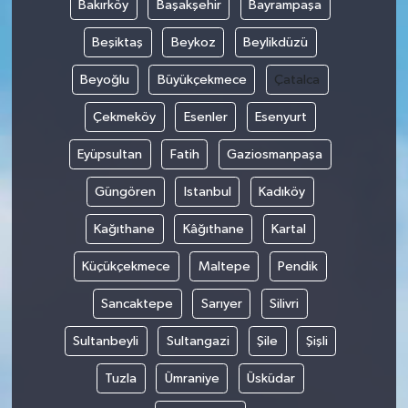
Bakırköy
Başakşehir
Bayrampaşa
Beşiktaş
Beykoz
Beylikdüzü
Beyoğlu
Büyükçekmece
Çatalca
Çekmeköy
Esenler
Esenyurt
Eyüpsultan
Fatih
Gaziosmanpaşa
Güngören
Istanbul
Kadıköy
Kağıthane
Kâğıthane
Kartal
Küçükçekmece
Maltepe
Pendik
Sancaktepe
Sarıyer
Silivri
Sultanbeyli
Sultangazi
Şile
Şişli
Tuzla
Ümraniye
Üsküdar