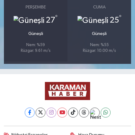
PERŞEMBE
CUMA
°
°
27
25
Güneşli
Güneşli
Nem: %59
Nem: %55
Rüzgar: 9.61 m/s
Rüzgar: 10.00 m/s
Nöbetçi Eczaneler
Hava Durumu