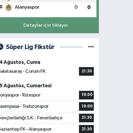
0
Alanyaspor
0
0
Detaylar için tıklayın
Süper Lig Fikstür
4 Ağustos, Cuma
alatasaray - Çorum FK
21:30
5 Ağustos, Cumartesi
onyaspor - Rizespor
19:00
asımpaşa - Trabzonspor
19:00
ençlerbirliği S.K. - Fenerbahçe
21:30
aziantep FK - Alanyaspor
21:30