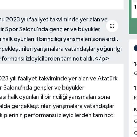
1
1
G
3 yılı faaliyet takviminde yer alan ve Atatürk
 Salonu’nda gençler ve büyükler
1
 halk oyunları il birinciliği yarışmaları sona
K
lda gerçekleştirilen yarışmalara vatandaşlar
K
ekiplerinin performansı izleyicilerden tam not
G
G