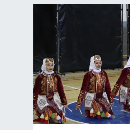
Siyaset
Spor
Vefat Edenler
Video Galeri
Yaşam