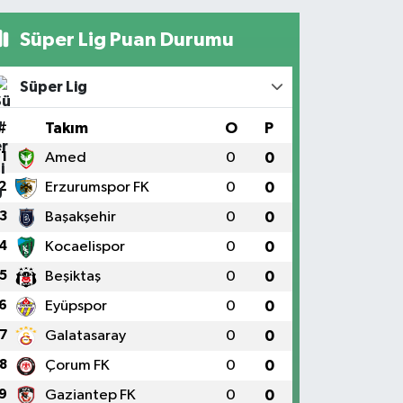
Süper Lig Puan Durumu
Süper Lig
#
Takım
O
P
1
Amed
0
0
2
Erzurumspor FK
0
0
3
Başakşehir
0
0
4
Kocaelispor
0
0
5
Beşiktaş
0
0
6
Eyüpspor
0
0
7
Galatasaray
0
0
8
Çorum FK
0
0
9
Gaziantep FK
0
0