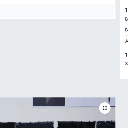
1
B
B
A
1
S