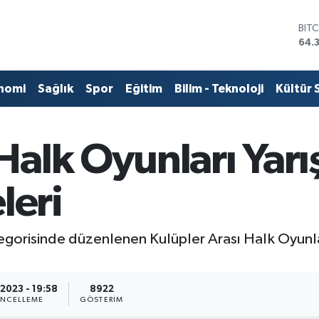
DO
47,
EU
55,
STE
nomi
Sağlık
Spor
Eğitim
Bilim - Teknoloji
Kültür 
64,
GRA
657
BİS
alk Oyunları Yarı
13.
BIT
64.
leri
orisinde düzenlenen Kulüpler Arası Halk Oyunları İ
.2023 - 19:58
8922
NCELLEME
GÖSTERIM