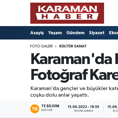
Asayiş
Nöbetçi Eczaneler
Asayiş
Yaşam
Gündem
Siyaset
Eko
Bilim - Teknoloji
Hava Durumu
FOTO GALERI
KÜLTÜR SANAT
Eğitim
Karaman Namaz Vakitleri
Karaman'da H
Ekonomi
Trafik Durumu
Fotoğraf Kare
Foto Galeri
Süper Lig Puan Durumu ve Fikstür
Gündem
Tüm Manşetler
Karaman’da gençler ve büyükler kateg
coşku dolu anlar yaşattı.
Kültür Sanat
Son Dakika Haberleri
TE BILISIM
15.06.2023 - 19:55
15.06
EDITÖR
YAYINLANMA
GÜ
Sağlık
Haber Arşivi