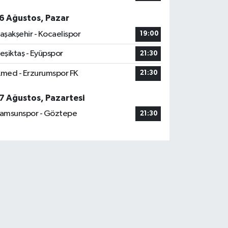
6 Ağustos, Pazar
aşakşehir - Kocaelispor
19:00
eşiktaş - Eyüpspor
21:30
med - Erzurumspor FK
21:30
7 Ağustos, Pazartesi
amsunspor - Göztepe
21:30