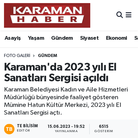
Asayiş
Nöbetçi Eczaneler
Asayiş
Yaşam
Gündem
Siyaset
Ekonomi
S
Bilim - Teknoloji
Hava Durumu
Eğitim
Karaman Namaz Vakitleri
FOTO GALERI
GÜNDEM
Karaman'da 2023 yılı El
Ekonomi
Trafik Durumu
Sanatları Sergisi açıldı
Foto Galeri
Süper Lig Puan Durumu ve Fikstür
Karaman Belediyesi Kadın ve Aile Hizmetleri
Müdürlüğü bünyesinde faaliyet gösteren
Gündem
Tüm Manşetler
Mümine Hatun Kültür Merkezi, 2023 yılı El
Sanatları Sergisi açtı.
Kültür Sanat
Son Dakika Haberleri
TE BILISIM
15.06.2023 - 19:52
6515
EDITÖR
YAYINLANMA
GÖSTERIM
Sağlık
Haber Arşivi