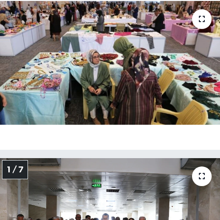
Siyaset
Spor
Vefat Edenler
Video Galeri
Yaşam
1 / 7