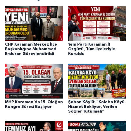
CHP Karaman Merkez İlçe
Yeni Parti Karaman İl
Başkanlığına Muhammed
Örgütü, Tüm İlçeleriyle
Erduran Görevlendirildi
Kuruldu
MHP Karaman’da 15. Olağan
Şaban Köylü: “Kalaba Köyü
Kongre Süreci Başlıyor
Hizmet Bekliyor, Verilen
Sözler Tutulmalı”