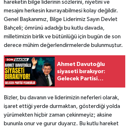
hareketin bilge liderinin sözlerini, niyetini ve
mesajını herkesin kavrayabilmesi kolay değildir.
Genel Başkanımız, Bilge Liderimiz Sayın Devlet
Bahçeli; ömrünü adadığı bu kutlu davada,
milletimizin birlik ve bütünlüğü için bugün de son
derece mühim değerlendirmelerde bulunmuştur.
Ahmet Davutoğlu
siyaseti bırakıyor:
Gelecek Partisi
feshedildi
Bizler, bu davanın ve liderimizin neferleri olarak,
işaret ettiği yerde durmaktan, gösterdiği yolda
yürümekten hiçbir zaman çekinmeyiz; aksine
bununla onur ve gurur duyarız. Bu kutlu hareket