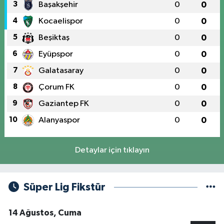
3
Başakşehir
0
0
4
Kocaelispor
0
0
5
Beşiktaş
0
0
6
Eyüpspor
0
0
7
Galatasaray
0
0
8
Çorum FK
0
0
9
Gaziantep FK
0
0
10
Alanyaspor
0
0
Detaylar için tıklayın
Süper Lig Fikstür
14 Ağustos, Cuma