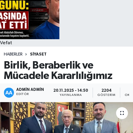
Siyaset
Spor
Vefat Edenler
Vefat
HABERLER
SIYASET
Video Galeri
Birlik, Beraberlik ve
Yaşam
Mücadele Kararlılığımız
ADMIN ADMIN
20.11.2025 - 14:50
2204
EDITÖR
YAYINLANMA
GÖSTERIM
OKU