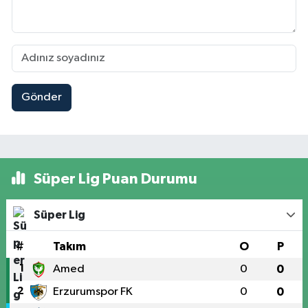
Gönder
Süper Lig Puan Durumu
Süper Lig
#
Takım
O
P
1
Amed
0
0
2
Erzurumspor FK
0
0