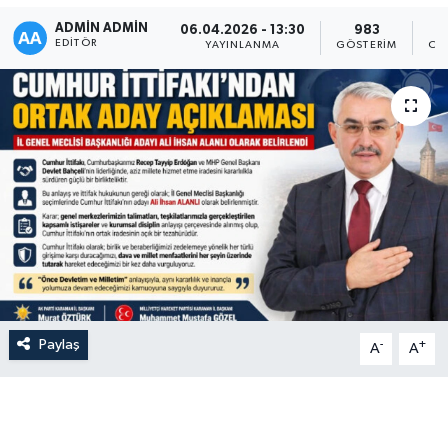
ADMIN ADMIN
06.04.2026 - 13:30
983
EDITÖR
YAYINLANMA
GÖSTERIM
OK
Paylaş
-
+
A
A