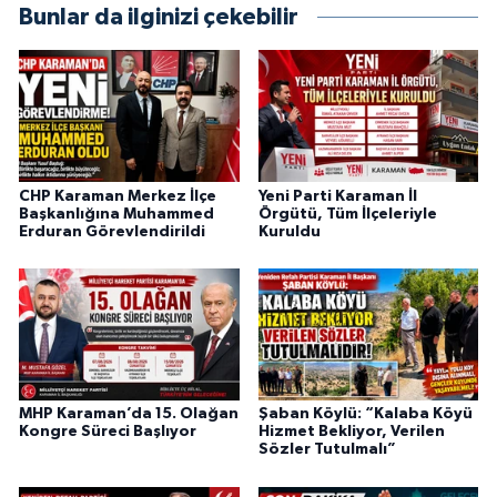
Bunlar da ilginizi çekebilir
CHP Karaman Merkez İlçe
Yeni Parti Karaman İl
Başkanlığına Muhammed
Örgütü, Tüm İlçeleriyle
Erduran Görevlendirildi
Kuruldu
MHP Karaman’da 15. Olağan
Şaban Köylü: “Kalaba Köyü
Kongre Süreci Başlıyor
Hizmet Bekliyor, Verilen
Sözler Tutulmalı”