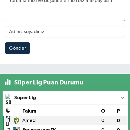
Gönder
Süper Lig Puan Durumu
Süper Lig
#
Takım
O
P
1
Amed
0
0
2