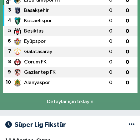
Erzurumspor FK
0
0
3
Başakşehir
0
0
4
Kocaelispor
0
0
5
Beşiktaş
0
0
6
Eyüpspor
0
0
7
Galatasaray
0
0
8
Çorum FK
0
0
9
Gaziantep FK
0
0
10
Alanyaspor
0
0
Detaylar için tıklayın
Süper Lig Fikstür