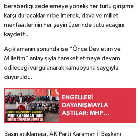
beraberliği zedelemeye yönelik her türlü girişime
karşı duracaklarını belirterek, dava ve millet
menfaatlerinin her şeyin üzerinde tutulacağını
kaydetti.
Açıklamanın sonunda ise “Önce Devletim ve
Milletim” anlayışıyla hareket etmeye devam
edileceği vurgulanarak kamuoyuna saygıyla
duyuruldu.
ENGELLERİ
DAYANIŞMAYLA
AŞTILAR: MHP
KARAMAN’DAN İHTİYAÇ
SAHİPLERİNE UMUT ELİ
Basın açıklaması, AK Parti Karaman İl Başkanı