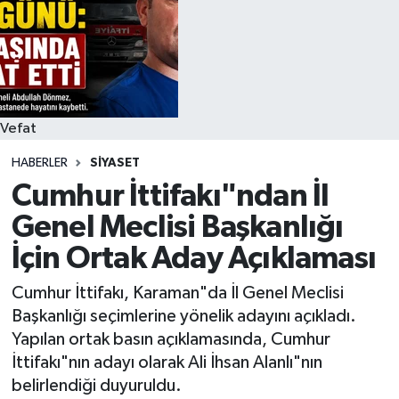
Siyaset
Spor
Vefat Edenler
Vefat
HABERLER
SIYASET
Video Galeri
Cumhur İttifakı"ndan İl
Yaşam
Genel Meclisi Başkanlığı
İçin Ortak Aday Açıklaması
Cumhur İttifakı, Karaman"da İl Genel Meclisi
Başkanlığı seçimlerine yönelik adayını açıkladı.
Yapılan ortak basın açıklamasında, Cumhur
İttifakı"nın adayı olarak Ali İhsan Alanlı"nın
belirlendiği duyuruldu.