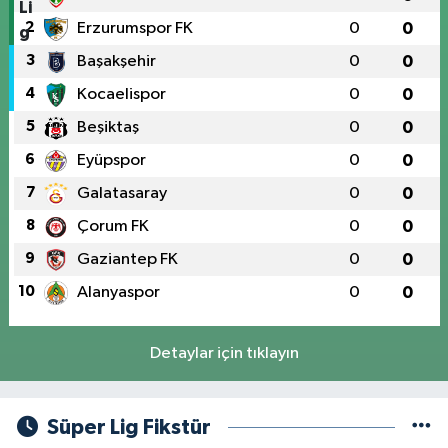
2
Erzurumspor FK
0
0
3
Başakşehir
0
0
4
Kocaelispor
0
0
5
Beşiktaş
0
0
6
Eyüpspor
0
0
7
Galatasaray
0
0
8
Çorum FK
0
0
9
Gaziantep FK
0
0
10
Alanyaspor
0
0
Detaylar için tıklayın
Süper Lig Fikstür