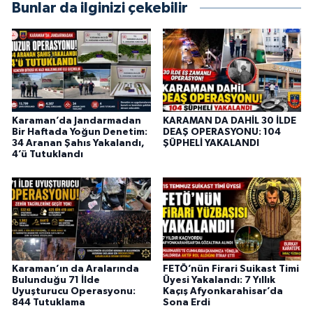
Bunlar da ilginizi çekebilir
Karaman’da Jandarmadan
KARAMAN DA DAHİL 30 İLDE
Bir Haftada Yoğun Denetim:
DEAŞ OPERASYONU: 104
34 Aranan Şahıs Yakalandı,
ŞÜPHELİ YAKALANDI
4’ü Tutuklandı
Karaman’ın da Aralarında
FETÖ’nün Firari Suikast Timi
Bulunduğu 71 İlde
Üyesi Yakalandı: 7 Yıllık
Uyuşturucu Operasyonu:
Kaçış Afyonkarahisar’da
844 Tutuklama
Sona Erdi