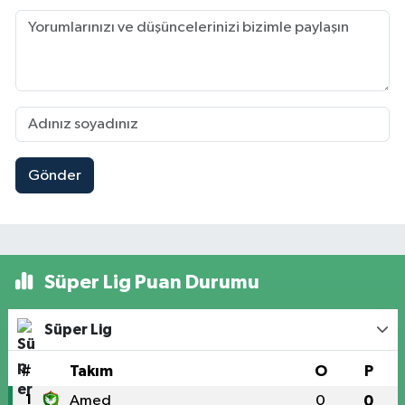
Gönder
Süper Lig Puan Durumu
Süper Lig
#
Takım
O
P
1
Amed
0
0