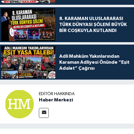
8. KARAMAN ULUSLARARASI
TÜRK DÜNYASI ŞÖLENİ BÜYÜK
BİR COŞKUYLA KUTLANDI
Adli Mahkûm Yakınlarından
Karaman Adliyesi Önünde “Eşit
Adalet” Çağrısı
EDITÖR HAKKINDA
Haber Merkezi