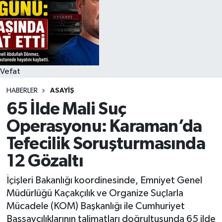
Siyaset
Spor
Vefat Edenler
Vefat
HABERLER
ASAYIŞ
Video Galeri
65 İlde Mali Suç
Yaşam
Operasyonu: Karaman’da
Tefecilik Soruşturmasında
12 Gözaltı
İçişleri Bakanlığı koordinesinde, Emniyet Genel
Müdürlüğü Kaçakçılık ve Organize Suçlarla
Mücadele (KOM) Başkanlığı ile Cumhuriyet
Başsavcılıklarının talimatları doğrultusunda 65 ilde