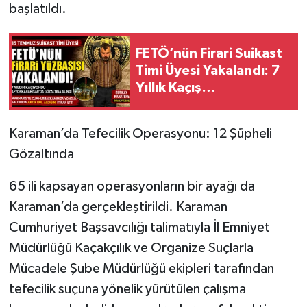
başlatıldı.
FETÖ’nün Firari Suikast
Timi Üyesi Yakalandı: 7
Yıllık Kaçış
Afyonkarahisar’da
Sona Erdi
Karaman’da Tefecilik Operasyonu: 12 Şüpheli
Gözaltında
65 ili kapsayan operasyonların bir ayağı da
Karaman’da gerçekleştirildi. Karaman
Cumhuriyet Başsavcılığı talimatıyla İl Emniyet
Müdürlüğü Kaçakçılık ve Organize Suçlarla
Mücadele Şube Müdürlüğü ekipleri tarafından
tefecilik suçuna yönelik yürütülen çalışma