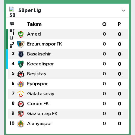
Süper Lig
#
Takım
O
P
1
Amed
0
0
2
Erzurumspor FK
0
0
3
Başakşehir
0
0
4
Kocaelispor
0
0
5
Beşiktaş
0
0
6
Eyüpspor
0
0
7
Galatasaray
0
0
8
Çorum FK
0
0
9
Gaziantep FK
0
0
10
Alanyaspor
0
0