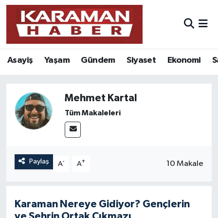
Asayiş
Nöbetçi Eczaneler
Asayiş
Yaşam
Gündem
Siyaset
Ekonomi
S
Bilim - Teknoloji
Hava Durumu
Eğitim
Karaman Namaz Vakitleri
Mehmet Kartal
Ekonomi
Trafik Durumu
Tüm Makaleleri
Foto Galeri
Süper Lig Puan Durumu ve Fikstür
Gündem
Tüm Manşetler
Paylaş
-
+
10 Makale
A
A
Kültür Sanat
Son Dakika Haberleri
Karaman Nereye Gidiyor? Gençlerin
Sağlık
Haber Arşivi
ve Şehrin Ortak Çıkmazı