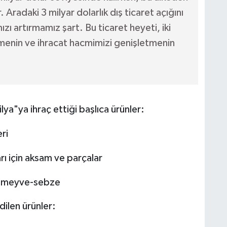
. Aradaki 3 milyar dolarlık dış ticaret açığını
zı artırmamız şart. Bu ticaret heyeti, iki
irmenin ve ihracat hacmimizi genişletmenin
ya"ya ihraç ettiği başlıca ürünler:
ri
arı için aksam ve parçalar
ş meyve-sebze
dilen ürünler: