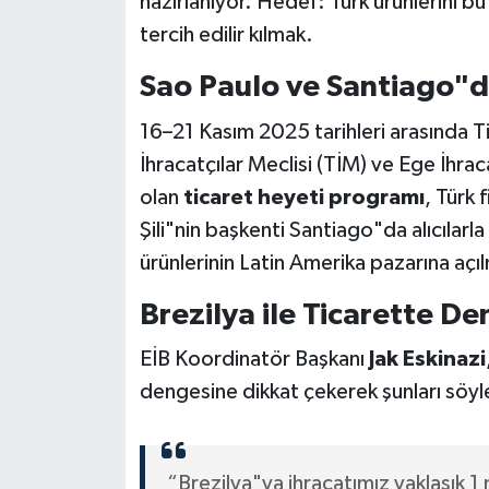
hazırlanıyor. Hedef: Türk ürünlerini 
tercih edilir kılmak.
Sao Paulo ve Santiago"da
16–21 Kasım 2025 tarihleri arasında T
İhracatçılar Meclisi (TİM) ve Ege İhracat
olan
ticaret heyeti programı
, Türk 
Şili"nin başkenti Santiago"da alıcılarl
ürünlerinin Latin Amerika pazarına açı
Brezilya ile Ticarette De
EİB Koordinatör Başkanı
Jak Eskinazi
dengesine dikkat çekerek şunları söyl
“Brezilya"ya ihracatımız yaklaşık 1