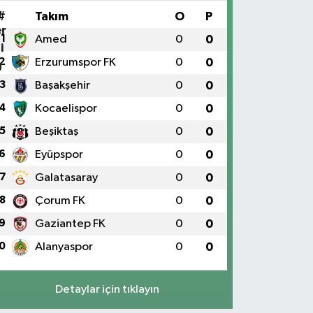
#
Takım
O
P
1
Amed
0
0
2
Erzurumspor FK
0
0
3
Başakşehir
0
0
4
Kocaelispor
0
0
5
Beşiktaş
0
0
6
Eyüpspor
0
0
7
Galatasaray
0
0
8
Çorum FK
0
0
9
Gaziantep FK
0
0
0
Alanyaspor
0
0
Detaylar için tıklayın