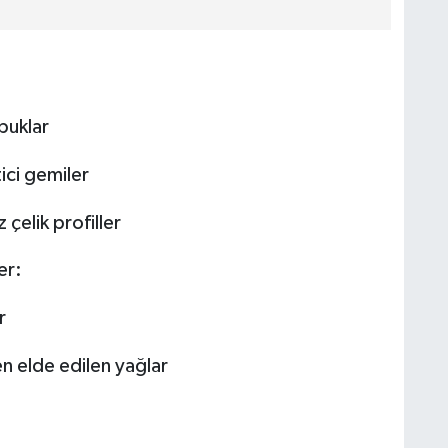
buklar
ici gemiler
 çelik profiller
er:
r
en elde edilen yağlar