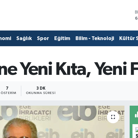
D
4
E
5
S
nomi
Sağlık
Spor
Eğitim
Bilim - Teknoloji
Kültür 
6
G
6
B
e Yeni Kıta, Yeni F
1
B
6
7
3 DK
ÖSTERIM
OKUNMA SÜRESI