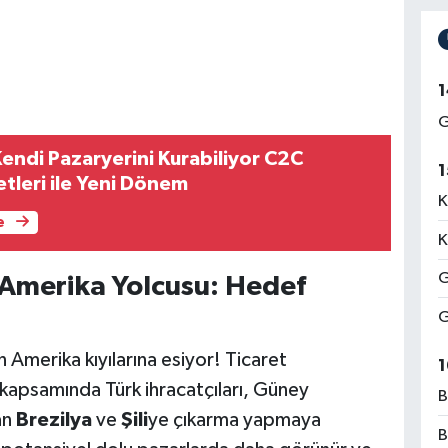
1
G
Kendi Pazaryerini Kurabiliyor C2C
1
tleri ile Yeni Dönem
K
e
K
G
 Amerika Yolcusu: Hedef
G
n Amerika kıyılarına esiyor! Ticaret
1
" kapsamında Türk ihracatçıları, Güney
B
an
Brezilya
ve
Şili
ye çıkarma yapmaya
B