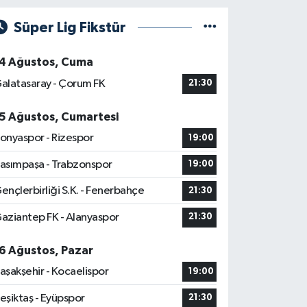
Süper Lig Fikstür
4 Ağustos, Cuma
alatasaray - Çorum FK
21:30
5 Ağustos, Cumartesi
onyaspor - Rizespor
19:00
asımpaşa - Trabzonspor
19:00
ençlerbirliği S.K. - Fenerbahçe
21:30
aziantep FK - Alanyaspor
21:30
6 Ağustos, Pazar
aşakşehir - Kocaelispor
19:00
eşiktaş - Eyüpspor
21:30