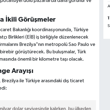
bu potansiyel dolu pazarlarda daha görünür ve
A
1
 İkili Görüşmeler
S
icaret Bakanlığı koordinasyonunda, Türkiye
çı Birlikleri (EİB) iş birliğiyle düzenlenecek
firmalarını Brezilya"nın metropolü Sao Paulo ve
a birebir görüştürecek. Bu buluşmalar, Türk
lmasında önemli bir kilometre taşı olacak.
nge Arayışı
, Brezilya ile Türkiye arasındaki dış ticaret
edi:
 milyar dolar seviyesinde kalırken, bu ülkeden