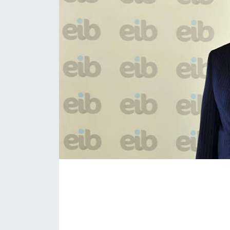
Siyaset
Spor
Vefat Edenler
Video Galeri
Yaşam