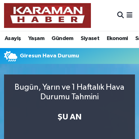
Asayiş
Nöbetçi Eczaneler
Asayiş
Yaşam
Gündem
Siyaset
Ekonomi
S
Bilim - Teknoloji
Hava Durumu
Eğitim
Karaman Namaz Vakitleri
Giresun Hava Durumu
Ekonomi
Trafik Durumu
Bugün, Yarın ve 1 Haftalık Hava
Foto Galeri
Süper Lig Puan Durumu ve Fikstür
Durumu Tahmini
Gündem
Tüm Manşetler
ŞU AN
Kültür Sanat
Son Dakika Haberleri
Sağlık
Haber Arşivi