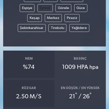
Espiye
Eynesil
Görele
Güce
Keşap
Merkez
Piraziz
Şebinkarahisar
Tirebolu
Yağlıdere
NEM
BASINÇ
%74
1009 HPA
hpa
RÜZGAR
EN DÜŞÜK / EN YÜKSEK
°
°
2.50 M/S
21
/ 26