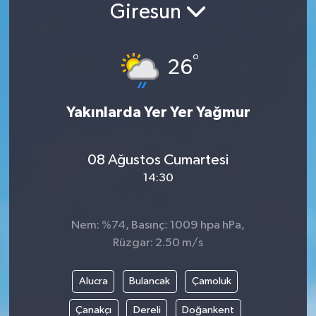
Giresun
Siyaset
°
Spor
26
Vefat Edenler
Yakınlarda Yer Yer Yağmur
Video Galeri
08 Ağustos Cumartesi
Yaşam
14:30
Nem: %74, Basınç: 1009 hpa hPa,
Rüzgar: 2.50 m/s
Alucra
Bulancak
Çamoluk
Çanakçı
Dereli
Doğankent