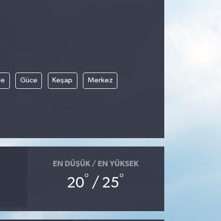
le
Güce
Keşap
Merkez
EN DÜŞÜK / EN YÜKSEK
°
°
20
/ 25