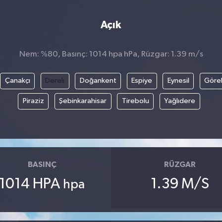
Açık
Nem: %80, Basınç: 1014 hpa hPa, Rüzgar: 1.39 m/s
Çanakçı
Dereli
Doğankent
Espiye
Eynesil
Göre
Piraziz
Şebinkarahisar
Tirebolu
Yağlıdere
BASINÇ
RÜZGAR
1014 HPA
1.39 M/S
hpa