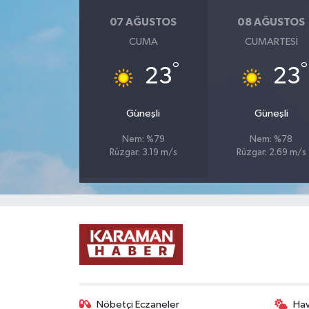
07 AĞUSTOS
08 AĞUSTOS
CUMA
CUMARTESI
°
°
23
23
Güneşli
Güneşli
Nem: %79
Nem: %78
Rüzgar: 3.19 m/s
Rüzgar: 2.69 m/s
Nöbetçi Eczaneler
Ha