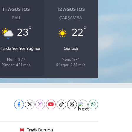
11 AĞUSTOS
12 AĞUSTOS
SALI
ÇARŞAMBA
°
°
23
22
nlarda Yer Yer Yağmur
Güneşli
Nem: %77
Nem: %74
Rüzgar: 4.11 m/s
Rüzgar: 2.81 m/s
Trafik Durumu