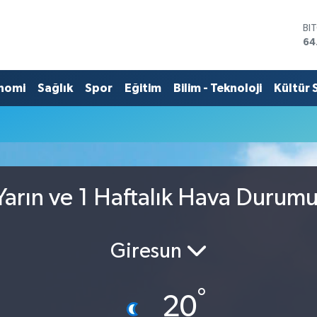
BI
64
DO
47
EU
nomi
Sağlık
Spor
Eğitim
Bilim - Teknoloji
Kültür 
55
ST
u
64
GR
65
Bİ
13
arın ve 1 Haftalık Hava Durum
Giresun
°
20