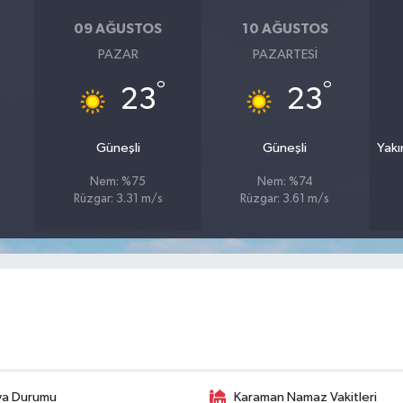
09 AĞUSTOS
10 AĞUSTOS
PAZAR
PAZARTESI
°
°
23
23
Güneşli
Güneşli
Yakı
Nem: %75
Nem: %74
Rüzgar: 3.31 m/s
Rüzgar: 3.61 m/s
va Durumu
Karaman Namaz Vakitleri