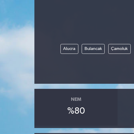
Siyaset
Spor
Vefat Edenler
Alucra
Bulancak
Çamoluk
Video Galeri
Yaşam
NEM
%80