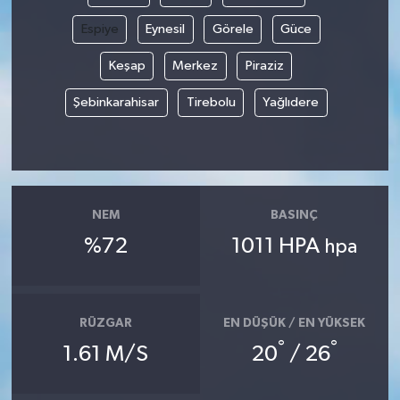
Espiye
Eynesil
Görele
Güce
Keşap
Merkez
Piraziz
Şebinkarahisar
Tirebolu
Yağlıdere
NEM
BASINÇ
%72
1011 HPA
hpa
RÜZGAR
EN DÜŞÜK / EN YÜKSEK
°
°
1.61 M/S
20
/ 26