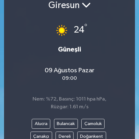
Giresun
Siyaset
°
Spor
24
Vefat Edenler
Güneşli
Video Galeri
09 Ağustos Pazar
Yaşam
09:00
Nem: %72, Basınç: 1011 hpa hPa,
Rüzgar: 1.61 m/s
Alucra
Bulancak
Çamoluk
Çanakçı
Dereli
Doğankent