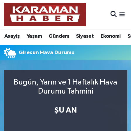
Asayiş
Nöbetçi Eczaneler
Asayiş
Yaşam
Gündem
Siyaset
Ekonomi
S
Bilim - Teknoloji
Hava Durumu
Eğitim
Karaman Namaz Vakitleri
Giresun Hava Durumu
Ekonomi
Trafik Durumu
Bugün, Yarın ve 1 Haftalık Hava
Foto Galeri
Süper Lig Puan Durumu ve Fikstür
Durumu Tahmini
Gündem
Tüm Manşetler
ŞU AN
Kültür Sanat
Son Dakika Haberleri
Sağlık
Haber Arşivi