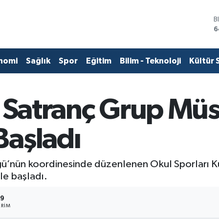
D
4
E
5
S
nomi
Sağlık
Spor
Eğitim
Bilim - Teknoloji
Kültür 
6
G
6
B
ı Satranç Grup Müs
1
B
6
aşladı
ü’nün koordinesinde düzenlenen Okul Sporları Küç
le başladı.
9
RIM