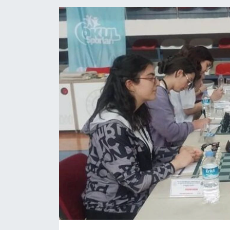
Siyaset
Spor
Vefat Edenler
Video Galeri
Yaşam