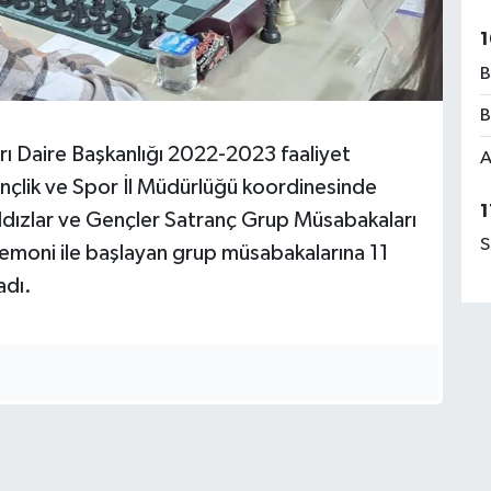
1
B
B
rı Daire Başkanlığı 2022-2023 faaliyet
A
çlik ve Spor İl Müdürlüğü koordinesinde
1
ıldızlar ve Gençler Satranç Grup Müsabakaları
S
emoni ile başlayan grup müsabakalarına 11
adı.