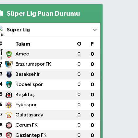
Süper Lig Puan Durumu
Süper Lig
#
Takım
O
P
1
Amed
0
0
2
Erzurumspor FK
0
0
3
Başakşehir
0
0
4
Kocaelispor
0
0
5
Beşiktaş
0
0
6
Eyüpspor
0
0
7
Galatasaray
0
0
8
Çorum FK
0
0
9
Gaziantep FK
0
0