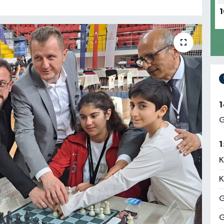
1
1
G
1
K
K
G
G