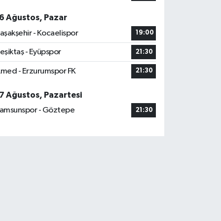
6 Ağustos, Pazar
aşakşehir - Kocaelispor
19:00
eşiktaş - Eyüpspor
21:30
med - Erzurumspor FK
21:30
7 Ağustos, Pazartesi
amsunspor - Göztepe
21:30