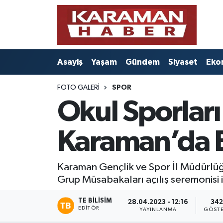
Asayiş
Nöbetçi Eczaneler
Asayiş
Yaşam
Gündem
Siyaset
Eko
Bilim - Teknoloji
Hava Durumu
FOTO GALERI
SPOR
Eğitim
Karaman Namaz Vakitleri
Okul Sporlar
Ekonomi
Trafik Durumu
Karaman’da B
Foto Galeri
Süper Lig Puan Durumu ve Fikstür
Gündem
Tüm Manşetler
Karaman Gençlik ve Spor İl Müdürlüğ
Grup Müsabakaları açılış seremonisi i
Kültür Sanat
Son Dakika Haberleri
TE BILISIM
28.04.2023 - 12:16
342
EDITÖR
YAYINLANMA
GÖSTE
Sağlık
Haber Arşivi