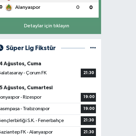
0
Alanyaspor
0
0
Detaylar için tıklayın
Süper Lig Fikstür
4 Ağustos, Cuma
alatasaray - Çorum FK
21:30
5 Ağustos, Cumartesi
onyaspor - Rizespor
19:00
asımpaşa - Trabzonspor
19:00
ençlerbirliği S.K. - Fenerbahçe
21:30
aziantep FK - Alanyaspor
21:30