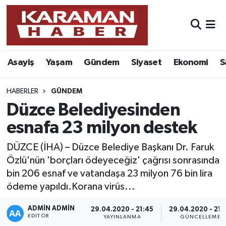
Asayiş
Nöbetçi Eczaneler
Asayiş
Yaşam
Gündem
Siyaset
Ekonomi
S
Bilim - Teknoloji
Hava Durumu
Eğitim
Karaman Namaz Vakitleri
HABERLER
GÜNDEM
Düzce Belediyesinden
Ekonomi
Trafik Durumu
esnafa 23 milyon destek
Foto Galeri
Süper Lig Puan Durumu ve Fikstür
DÜZCE (İHA) – Düzce Belediye Başkanı Dr. Faruk
Özlü'nün 'borçları ödeyeceğiz' çağrısı sonrasında
Gündem
Tüm Manşetler
bin 206 esnaf ve vatandaşa 23 milyon 76 bin lira
ödeme yapıldı.Korana virüs...
Kültür Sanat
Son Dakika Haberleri
ADMIN ADMIN
29.04.2020 - 21:45
29.04.2020 - 21:
EDITÖR
Sağlık
Haber Arşivi
YAYINLANMA
GÜNCELLEME