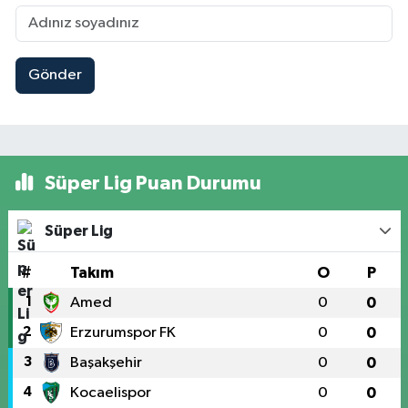
Gönder
Süper Lig Puan Durumu
Süper Lig
#
Takım
O
P
1
Amed
0
0
2
Erzurumspor FK
0
0
3
Başakşehir
0
0
4
Kocaelispor
0
0