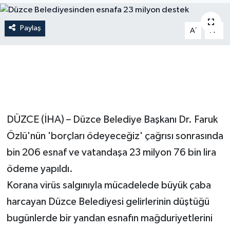
Siyaset
Paylaş
-
+
A
A
Spor
Vefat Edenler
Video Galeri
DÜZCE (İHA) – Düzce Belediye Başkanı Dr. Faruk
Yaşam
Özlü'nün 'borçları ödeyeceğiz' çağrısı sonrasında
bin 206 esnaf ve vatandaşa 23 milyon 76 bin lira
ödeme yapıldı.
Korana virüs salgınıyla mücadelede büyük çaba
harcayan Düzce Belediyesi gelirlerinin düştüğü
bugünlerde bir yandan esnafın mağduriyetlerini