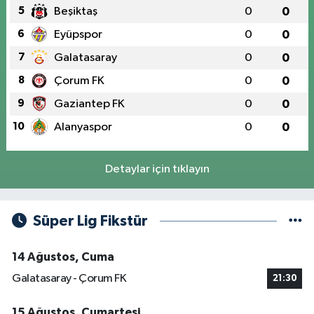
5
Beşiktaş
0
0
6
Eyüpspor
0
0
7
Galatasaray
0
0
8
Çorum FK
0
0
9
Gaziantep FK
0
0
10
Alanyaspor
0
0
Detaylar için tıklayın
Süper Lig Fikstür
14 Ağustos, Cuma
Galatasaray - Çorum FK
21:30
15 Ağustos, Cumartesi