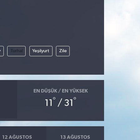
y
Turhal
Yeşilyurt
Zile
EN DÜŞÜK / EN YÜKSEK
°
°
11
/ 31
12 AĞUSTOS
13 AĞUSTOS