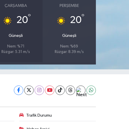
ÇARŞAMBA
PERŞEMBE
°
°
20
20
Güneşli
Güneşli
Nem: %71
Nem: %69
Rüzgar: 5.31 m/s
Rüzgar: 8.39 m/s
Trafik Durumu