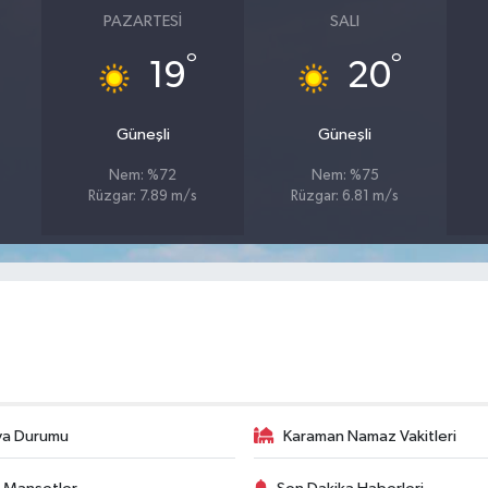
PAZARTESI
SALI
°
°
19
20
Güneşli
Güneşli
Nem: %72
Nem: %75
Rüzgar: 7.89 m/s
Rüzgar: 6.81 m/s
va Durumu
Karaman Namaz Vakitleri