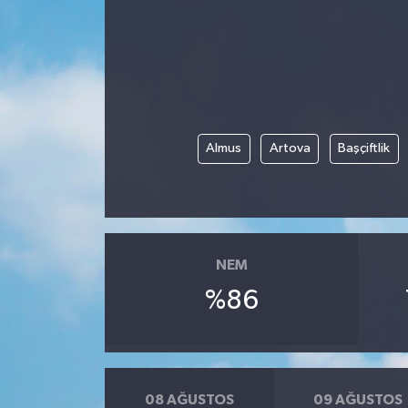
Siyaset
Spor
Vefat Edenler
Almus
Artova
Başçiftlik
Video Galeri
Yaşam
NEM
%86
08 AĞUSTOS
09 AĞUSTOS