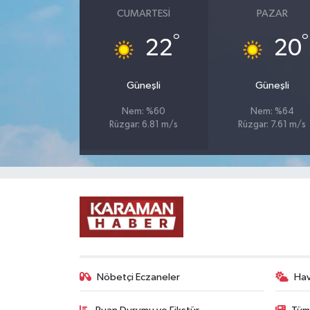
CUMARTESI
PAZAR
°
°
22
20
Güneşli
Güneşli
Nem: %60
Nem: %64
Rüzgar: 6.81 m/s
Rüzgar: 7.61 m/s
Nöbetçi Eczaneler
Ha