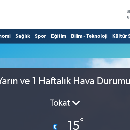
B
6
D
4
E
nomi
Sağlık
Spor
Eğitim
Bilim - Teknoloji
Kültür 
5
S
6
G
6
B
1
arın ve 1 Haftalık Hava Durum
Tokat
°
15