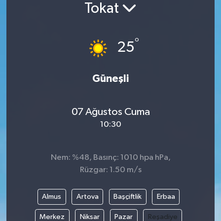
Tokat
Siyaset
°
Spor
25
Vefat Edenler
Güneşli
Video Galeri
07 Ağustos Cuma
Yaşam
10:30
Nem: %48, Basınç: 1010 hpa hPa,
Rüzgar: 1.50 m/s
Almus
Artova
Başçiftlik
Erbaa
Merkez
Niksar
Pazar
Reşadiye