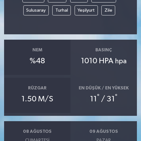
Sulusaray
Turhal
Yeşilyurt
Zile
NEM
BASINÇ
%48
1010 HPA
hpa
RÜZGAR
EN DÜŞÜK / EN YÜKSEK
°
°
1.50 M/S
11
/ 31
08 AĞUSTOS
09 AĞUSTOS
CUMARTESI
PAZAR