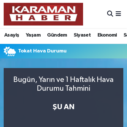
Asayiş
Nöbetçi Eczaneler
Asayiş
Yaşam
Gündem
Siyaset
Ekonomi
S
Bilim - Teknoloji
Hava Durumu
Eğitim
Karaman Namaz Vakitleri
Tokat Hava Durumu
Ekonomi
Trafik Durumu
Bugün, Yarın ve 1 Haftalık Hava
Foto Galeri
Süper Lig Puan Durumu ve Fikstür
Durumu Tahmini
Gündem
Tüm Manşetler
ŞU AN
Kültür Sanat
Son Dakika Haberleri
Sağlık
Haber Arşivi