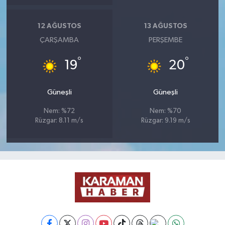
12 AĞUSTOS
13 AĞUSTOS
ÇARŞAMBA
PERŞEMBE
°
°
19
20
Güneşli
Güneşli
Nem: %72
Nem: %70
Rüzgar: 8.11 m/s
Rüzgar: 9.19 m/s