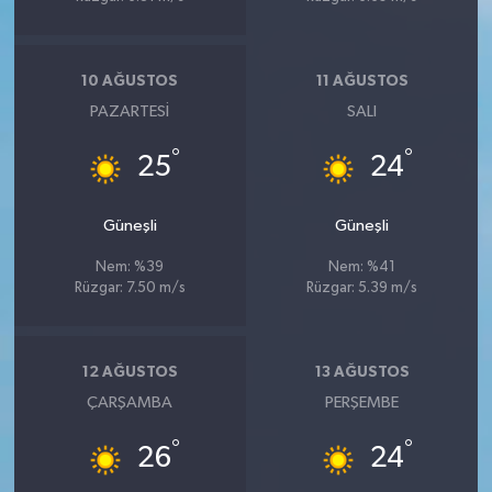
10 AĞUSTOS
11 AĞUSTOS
PAZARTESI
SALI
°
°
25
24
Güneşli
Güneşli
Nem: %39
Nem: %41
Rüzgar: 7.50 m/s
Rüzgar: 5.39 m/s
12 AĞUSTOS
13 AĞUSTOS
ÇARŞAMBA
PERŞEMBE
°
°
26
24