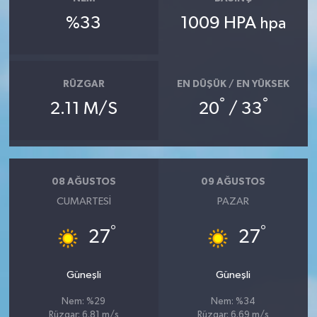
%33
1009 HPA
hpa
RÜZGAR
EN DÜŞÜK / EN YÜKSEK
°
°
2.11 M/S
20
/ 33
08 AĞUSTOS
09 AĞUSTOS
CUMARTESI
PAZAR
°
°
27
27
Güneşli
Güneşli
Nem: %29
Nem: %34
Rüzgar: 6.81 m/s
Rüzgar: 6.69 m/s