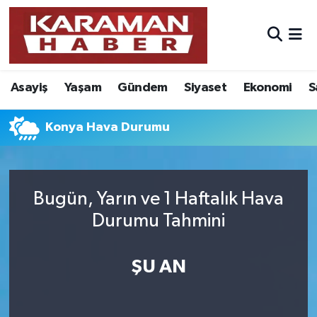
Asayiş
Nöbetçi Eczaneler
Asayiş
Yaşam
Gündem
Siyaset
Ekonomi
S
Bilim - Teknoloji
Hava Durumu
Eğitim
Karaman Namaz Vakitleri
Konya Hava Durumu
Ekonomi
Trafik Durumu
Bugün, Yarın ve 1 Haftalık Hava
Foto Galeri
Süper Lig Puan Durumu ve Fikstür
Durumu Tahmini
Gündem
Tüm Manşetler
ŞU AN
Kültür Sanat
Son Dakika Haberleri
Sağlık
Haber Arşivi