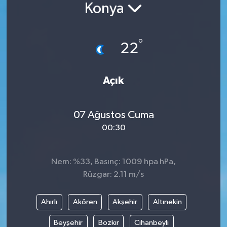
Konya
Siyaset
°
Spor
22
Vefat Edenler
Açık
Video Galeri
07 Ağustos Cuma
Yaşam
00:30
Nem: %33, Basınç: 1009 hpa hPa,
Rüzgar: 2.11 m/s
Ahırlı
Akören
Akşehir
Altınekin
Beyşehir
Bozkır
Cihanbeyli