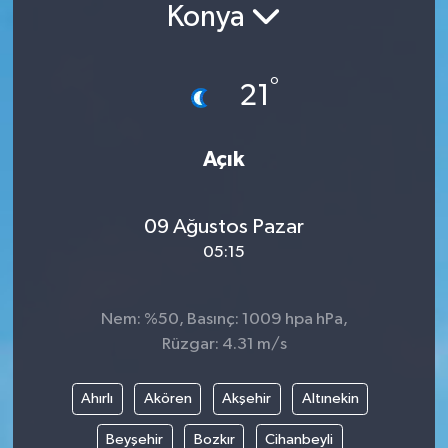
Konya
Siyaset
°
Spor
21
Vefat Edenler
Açık
Video Galeri
09 Ağustos Pazar
Yaşam
05:15
Nem: %50, Basınç: 1009 hpa hPa,
Rüzgar: 4.31 m/s
Ahırlı
Akören
Akşehir
Altınekin
Beyşehir
Bozkır
Cihanbeyli