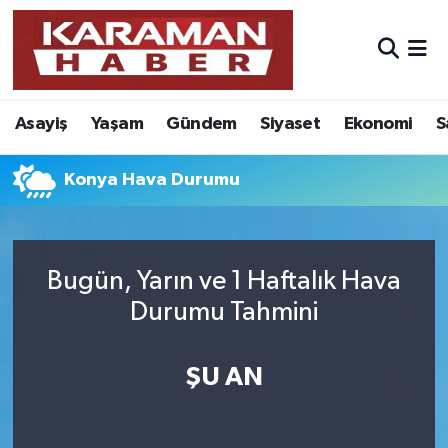
Asayiş
Nöbetçi Eczaneler
Asayiş
Yaşam
Gündem
Siyaset
Ekonomi
S
Bilim - Teknoloji
Hava Durumu
Eğitim
Karaman Namaz Vakitleri
Konya Hava Durumu
Ekonomi
Trafik Durumu
Bugün, Yarın ve 1 Haftalık Hava
Foto Galeri
Süper Lig Puan Durumu ve Fikstür
Durumu Tahmini
Gündem
Tüm Manşetler
ŞU AN
Kültür Sanat
Son Dakika Haberleri
Sağlık
Haber Arşivi