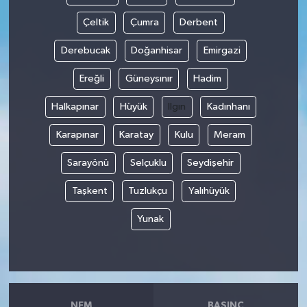
Çeltik
Çumra
Derbent
Derebucak
Doğanhisar
Emirgazi
Ereğli
Güneysınır
Hadim
Halkapınar
Hüyük
Ilgın
Kadınhanı
Karapınar
Karatay
Kulu
Meram
Sarayönü
Selçuklu
Seydişehir
Taşkent
Tuzlukçu
Yalıhüyük
Yunak
NEM
BASINÇ