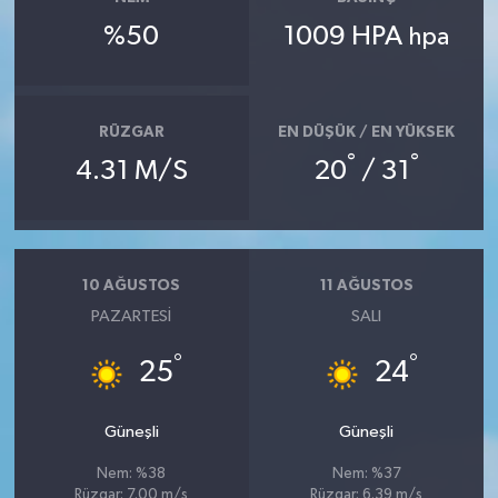
%50
1009 HPA
hpa
RÜZGAR
EN DÜŞÜK / EN YÜKSEK
°
°
4.31 M/S
20
/ 31
10 AĞUSTOS
11 AĞUSTOS
PAZARTESI
SALI
°
°
25
24
Güneşli
Güneşli
Nem: %38
Nem: %37
Rüzgar: 7.00 m/s
Rüzgar: 6.39 m/s