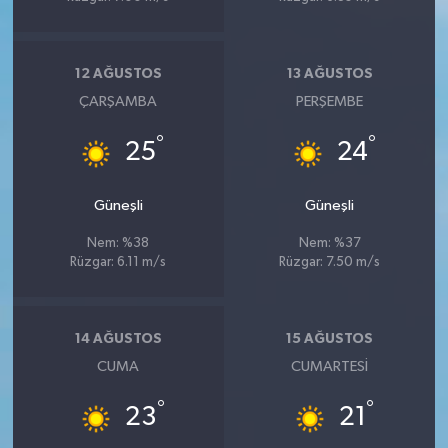
12 AĞUSTOS
13 AĞUSTOS
ÇARŞAMBA
PERŞEMBE
°
°
25
24
Güneşli
Güneşli
Nem: %38
Nem: %37
Rüzgar: 6.11 m/s
Rüzgar: 7.50 m/s
14 AĞUSTOS
15 AĞUSTOS
CUMA
CUMARTESI
°
°
23
21