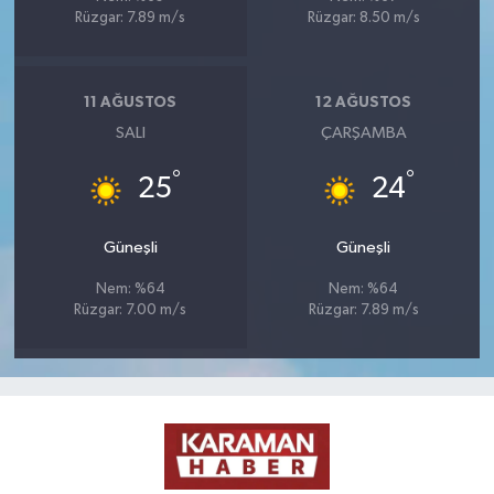
Rüzgar: 7.89 m/s
Rüzgar: 8.50 m/s
11 AĞUSTOS
12 AĞUSTOS
SALI
ÇARŞAMBA
°
°
25
24
Güneşli
Güneşli
Nem: %64
Nem: %64
Rüzgar: 7.00 m/s
Rüzgar: 7.89 m/s