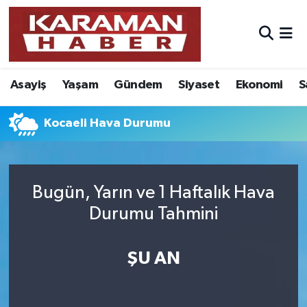
Asayiş
Nöbetçi Eczaneler
Asayiş
Yaşam
Gündem
Siyaset
Ekonomi
S
Bilim - Teknoloji
Hava Durumu
Eğitim
Karaman Namaz Vakitleri
Kocaeli Hava Durumu
Ekonomi
Trafik Durumu
Bugün, Yarın ve 1 Haftalık Hava
Foto Galeri
Süper Lig Puan Durumu ve Fikstür
Durumu Tahmini
Gündem
Tüm Manşetler
ŞU AN
Kültür Sanat
Son Dakika Haberleri
Sağlık
Haber Arşivi