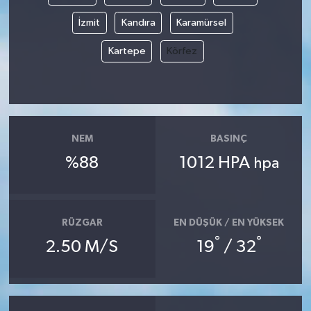
İzmit
Kandıra
Karamürsel
Kartepe
Körfez
NEM
BASINÇ
%88
1012 HPA
hpa
RÜZGAR
EN DÜŞÜK / EN YÜKSEK
°
°
2.50 M/S
19
/ 32