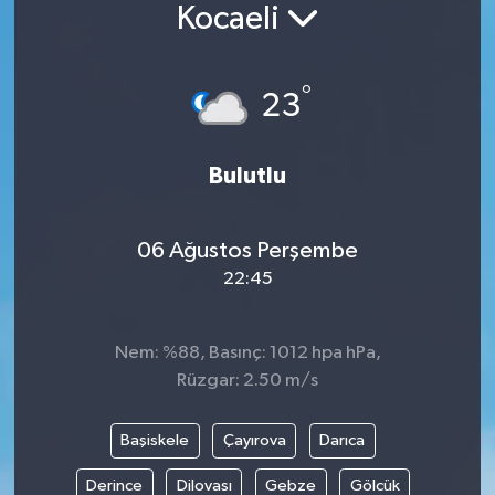
Kocaeli
Siyaset
°
Spor
23
Vefat Edenler
Bulutlu
Video Galeri
06 Ağustos Perşembe
Yaşam
22:45
Nem: %88, Basınç: 1012 hpa hPa,
Rüzgar: 2.50 m/s
Başiskele
Çayırova
Darıca
Derince
Dilovası
Gebze
Gölcük