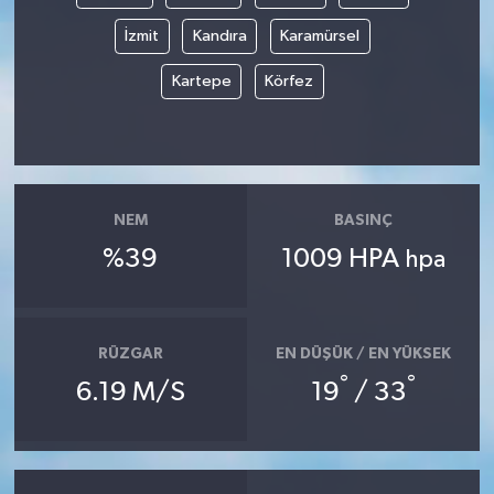
İzmit
Kandıra
Karamürsel
Kartepe
Körfez
NEM
BASINÇ
%39
1009 HPA
hpa
RÜZGAR
EN DÜŞÜK / EN YÜKSEK
°
°
6.19 M/S
19
/ 33