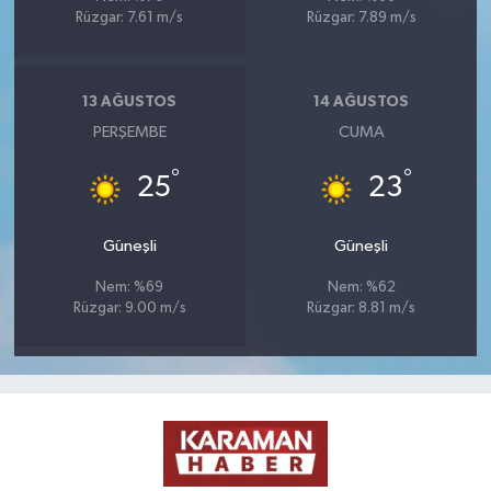
Rüzgar: 7.61 m/s
Rüzgar: 7.89 m/s
13 AĞUSTOS
14 AĞUSTOS
PERŞEMBE
CUMA
°
°
25
23
Güneşli
Güneşli
Nem: %69
Nem: %62
Rüzgar: 9.00 m/s
Rüzgar: 8.81 m/s