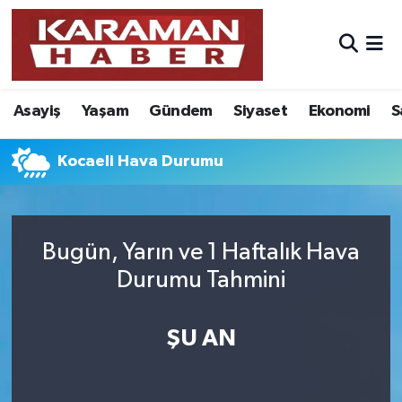
Asayiş
Nöbetçi Eczaneler
Asayiş
Yaşam
Gündem
Siyaset
Ekonomi
S
Bilim - Teknoloji
Hava Durumu
Eğitim
Karaman Namaz Vakitleri
Kocaeli Hava Durumu
Ekonomi
Trafik Durumu
Bugün, Yarın ve 1 Haftalık Hava
Foto Galeri
Süper Lig Puan Durumu ve Fikstür
Durumu Tahmini
Gündem
Tüm Manşetler
ŞU AN
Kültür Sanat
Son Dakika Haberleri
Sağlık
Haber Arşivi