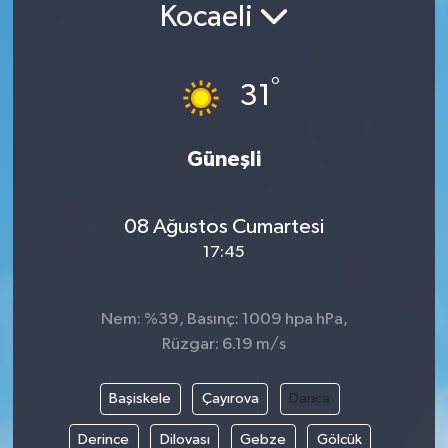
Kocaeli
Siyaset
°
Spor
31
Vefat Edenler
Güneşli
Video Galeri
08 Ağustos Cumartesi
Yaşam
17:45
Nem: %39, Basınç: 1009 hpa hPa,
Rüzgar: 6.19 m/s
Başiskele
Çayırova
Darıca
Derince
Dilovası
Gebze
Gölcük