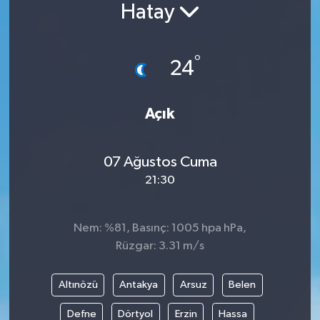
Hatay
Siyaset
°
Spor
24
Vefat Edenler
Açık
Video Galeri
07 Ağustos Cuma
Yaşam
21:30
Nem: %81, Basınç: 1005 hpa hPa,
Rüzgar: 3.31 m/s
Altınözü
Antakya
Arsuz
Belen
Defne
Dörtyol
Erzin
Hassa