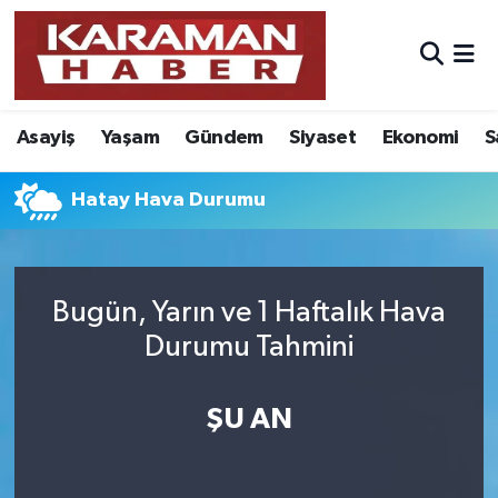
Asayiş
Nöbetçi Eczaneler
Asayiş
Yaşam
Gündem
Siyaset
Ekonomi
S
Bilim - Teknoloji
Hava Durumu
Eğitim
Karaman Namaz Vakitleri
Hatay Hava Durumu
Ekonomi
Trafik Durumu
Bugün, Yarın ve 1 Haftalık Hava
Foto Galeri
Süper Lig Puan Durumu ve Fikstür
Durumu Tahmini
Gündem
Tüm Manşetler
ŞU AN
Kültür Sanat
Son Dakika Haberleri
Sağlık
Haber Arşivi