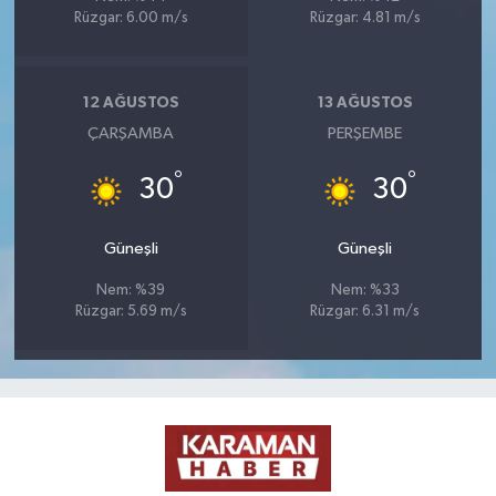
Rüzgar: 6.00 m/s
Rüzgar: 4.81 m/s
12 AĞUSTOS
13 AĞUSTOS
ÇARŞAMBA
PERŞEMBE
°
°
30
30
Güneşli
Güneşli
Nem: %39
Nem: %33
Rüzgar: 5.69 m/s
Rüzgar: 6.31 m/s