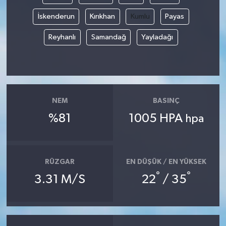
İskenderun
Kırıkhan
Kumlu
Payas
Reyhanlı
Samandağ
Yayladağı
NEM
BASINÇ
%81
1005 HPA
hpa
RÜZGAR
EN DÜŞÜK / EN YÜKSEK
°
°
3.31 M/S
22
/ 35