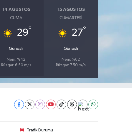
14 AĞUSTOS
15 AĞUSTOS
CUMA
CUMARTESI
°
°
29
27
Güneşli
Güneşli
Nem: %42
Nem: %62
Rüzgar: 6.50 m/s
Rüzgar: 7.50 m/s
Trafik Durumu