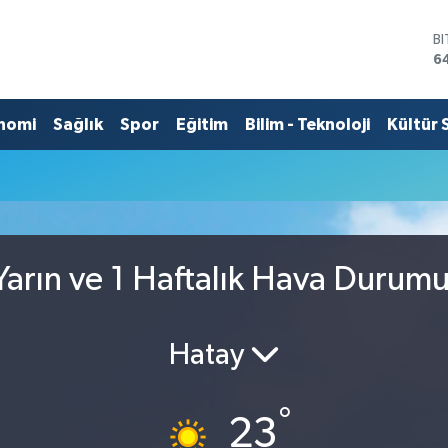
B
6
D
4
E
nomi
Sağlık
Spor
Eğitim
Bilim - Teknoloji
Kültür 
5
S
6
G
6
B
1
arın ve 1 Haftalık Hava Durum
Hatay
°
23