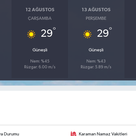
12 AĞUSTOS
13 AĞUSTOS
ÇARŞAMBA
PERŞEMBE
°
°
29
29
Güneşli
Güneşli
Nem: %45
Nem: %43
Rüzgar: 6.00 m/s
Rüzgar: 5.89 m/s
va Durumu
Karaman Namaz Vakitleri